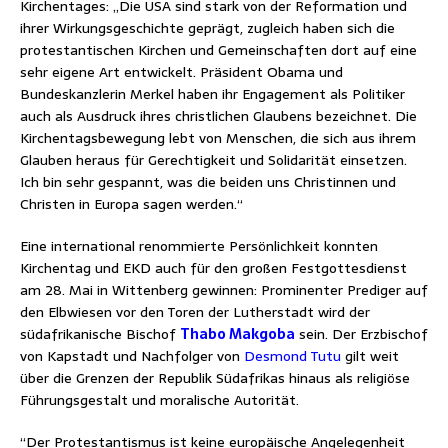
Kirchentages: „Die USA sind stark von der Reformation und
ihrer Wirkungsgeschichte geprägt, zugleich haben sich die
protestantischen Kirchen und Gemeinschaften dort auf eine
sehr eigene Art entwickelt. Präsident Obama und
Bundeskanzlerin Merkel haben ihr Engagement als Politiker
auch als Ausdruck ihres christlichen Glaubens bezeichnet. Die
Kirchentagsbewegung lebt von Menschen, die sich aus ihrem
Glauben heraus für Gerechtigkeit und Solidarität einsetzen.
Ich bin sehr gespannt, was die beiden uns Christinnen und
Christen in Europa sagen werden.“
Eine international renommierte Persönlichkeit konnten
Kirchentag und EKD auch für den großen Festgottesdienst
am 28. Mai in Wittenberg gewinnen: Prominenter Prediger auf
den Elbwiesen vor den Toren der Lutherstadt wird der
südafrikanische Bischof
Thabo Makgoba
sein. Der Erzbischof
von Kapstadt und Nachfolger von
Desmond Tutu
gilt weit
über die Grenzen der Republik Südafrikas hinaus als religiöse
Führungsgestalt und moralische Autorität.
“Der Protestantismus ist keine europäische Angelegenheit