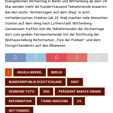
Evangelischen Kirchentag in Berlin und Wittenberg ab dem 24.
Mai werden mehr als hunderttausend Teilnehmende erwartet.
Bei den sechs “Kirchentagen auf dem Weg” in acht
mitteldeutschen Städten (ab 25. Mai) machen viele Menschen
Station auf dem Weg nach Lutherstadt Wittenberg.
Gemeinsam treffen sich die Teilnehmenden der Kirchentage
dort zum großen Festwochenende mit der Eröffnung der
Weltausstellung Reformation „Tore der Freiheit“ und dem
Festgottesdienst auf den Elbwiesen.
ANGELA MERKEL
BERLIN
BUNDESREPUBLIK DCEUTSCHLAND
DEKT
DESMOND TUTU
EKD
PRÄSIDENT BARACK OBAMA
REFORMATION
THABO MAKGOBA
US
WITTENBERG