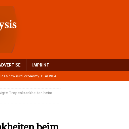
ADVERTISE
IMPRINT
ilds a new rural economy
AFRICA
 its manufacturing gap
AFRICA
sigte Tropenkrankheiten beim
e: NEGA 2026 Crowns a Historic Night in Frankfurt
AFRICA
ing a test case for Africa’s maternal health investment
AFRICA
 Bigger Than the Numbers Suggest
AFRICA
nkheiten beim