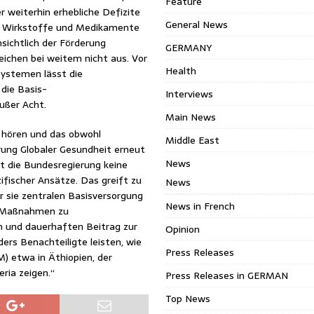
Feature
 weiterhin erhebliche Defizite
General News
er Wirkstoffe und Medikamente
nsichtlich der Förderung
GERMANY
ichen bei weitem nicht aus. Vor
Health
systemen lässt die
die Basis-
Interviews
ußer Acht.
Main News
u hören und das obwohl
Middle East
rung Globaler Gesundheit erneut
News
 die Bundesregierung keine
zifischer Ansätze. Das greift zu
News
r sie zentralen Basisversorgung
News in French
e Maßnahmen zu
n und dauerhaften Beitrag zur
Opinion
rs Benachteiligte leisten, wie
Press Releases
M) etwa in Äthiopien, der
ria zeigen.“
Press Releases in GERMAN
Top News