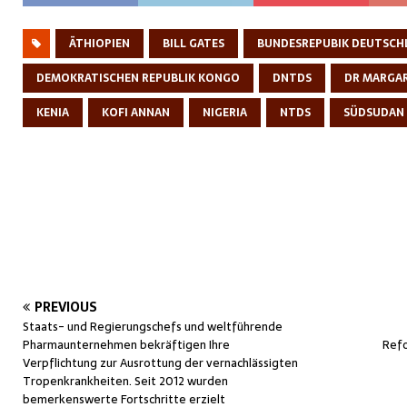
ÄTHIOPIEN
BILL GATES
BUNDESREPUBIK DEUTSCH
DEMOKRATISCHEN REPUBLIK KONGO
DNTDS
DR MARGA
KENIA
KOFI ANNAN
NIGERIA
NTDS
SÜDSUDAN
PREVIOUS
Staats- und Regierungschefs und weltführende
Pharmaunternehmen bekräftigen Ihre
Refo
Verpflichtung zur Ausrottung der vernachlässigten
Tropenkrankheiten. Seit 2012 wurden
bemerkenswerte Fortschritte erzielt