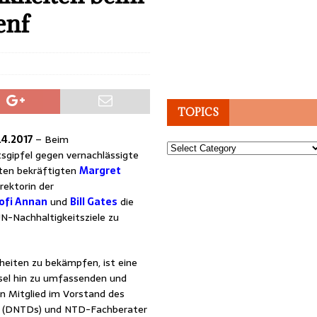
enf
TOPICS
.4.2017
– Beim
Topics
sgipfel gegen vernachlässigte
ten bekräftigten
Margret
irektorin der
ofi Annan
und
Bill Gates
die
N-Nachhaltigkeitsziele zu
heiten zu bekämpfen, ist eine
sel hin zu umfassenden und
n Mitglied im Vorstand des
n (DNTDs) und NTD-Fachberater