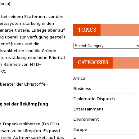
enia).
e bei seinem Statement vor den
heitssystemstärkung in den
rbeit stelle. Es liege aber auf
TOPICS
ig überall zur Verfügung gestellt
eneffizienz und die
Topics
krankheiten sind die Gründe
temstärkung eine hohe Priorität
CATEGORIES
 im Rahmen von NTD-
kt.
Africa
berater der Christoffel-
Business
Diplomatic Dispatch
g bei der Bekämpfung
Entertainment
Environment
e Tropenkrankheiten (DNTDs)
Europe
irksam zu bekämpfen. Es passt
5 mehr Aufmerksamkeit auf das