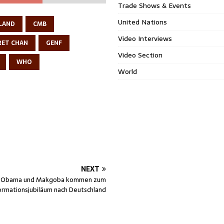
Trade Shows & Events
United Nations
LAND
CMB
Video Interviews
RET CHAN
GENF
Video Section
WHO
World
NEXT
Obama und Makgoba kommen zum
rmationsjubiläum nach Deutschland