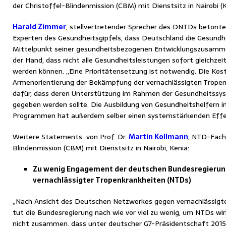
der Christoffel-Blindenmission (CBM) mit Dienstsitz in Nairobi (K
Harald Zimmer
, stellvertretender Sprecher des DNTDs betont
Experten des Gesundheitsgipfels, dass Deutschland die Gesund
Mittelpunkt seiner gesundheitsbezogenen‎ Entwicklungszusammena
der Hand, dass nicht alle Gesundheitsleistungen sofort gleichzeit
werden können. „Eine Prioritätensetzung ist notwendig. Die Kost
Armenorientierung der Bekämpfung der vernachlässigten Tropen
dafür, dass deren Unterstützung im Rahmen der Gesundheitssys
gegeben werden sollte. Die Ausbildung von Gesundheitshelfern
Programmen hat außerdem selber einen systemstärkenden Effe
Weitere Statements von Prof. Dr.
Martin Kollmann
, NTD-Fach
Blindenmission (CBM) mit Dienstsitz in Nairobi, Kenia:
Zu wenig Engagement der deutschen Bundesregierun
vernachlässigter Tropenkrankheiten (NTDs)
„Nach Ansicht des Deutschen Netzwerkes gegen vernachlässigt
tut die Bundesregierung nach wie vor viel zu wenig, um NTDs w
nicht zusammen, dass unter deutscher G7-Präsidentschaft 201