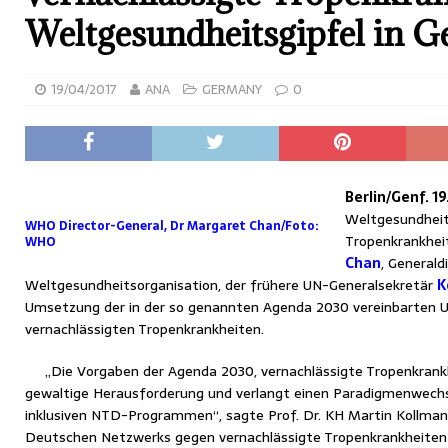
Weltgesundheitsgipfel in G
19/04/2017
ANA
GERMANY
0
Berlin/Genf. 19
Weltgesundheit
WHO Director-General, Dr Margaret Chan/Foto:
Tropenkrankhei
WHO
Chan
, Generald
Weltgesundheitsorganisation, der frühere UN-Generalsekretär
K
Umsetzung der in der so genannten Agenda 2030 vereinbarten U
vernachlässigten Tropenkrankheiten.
„Die Vorgaben der Agenda 2030, vernachlässigte Tropenkrank
gewaltige Herausforderung und verlangt einen Paradigmenwech
inklusiven NTD-Programmen“, sagte Prof. Dr. KH Martin Kollman
Deutschen Netzwerks gegen vernachlässigte Tropenkrankheite