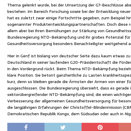
Thema gelenkt wurde, bei der Umsetzung der G7-Beschlüsse aber
bestehen. Im Bereich Forschung sowie bei der Entwicklung neu
hat es zuletzt zwar einige Fortschritte gegeben, zum Beispiel hi
sogenannter Produktentwicklungspartnerschaften. Doch diese re
allem aber bei ihren Bemühungen zur Stärkung von Gesundheits
Bundesregierung NTD-Bekämpfung und ihr großes Potenzial für 
Gesundheitsversorgung besonders Benachteiligter weitgehend a
Hier in Genf ist bislang von deutscher Seite dazu kaum etwas z
Deutschland in seiner laufenden G20-Präsidentschaft die Förde
in den Vordergrund rückt. Beim Thema NTD-Bekämpfung bezieht
klare Position. Sie betont ganzheitliche zu Lasten krankheitsspe
kurz, denn so bleiben gerade die Ärmsten der Armen von einer fü
ausgeschlossen. Die Bundesregierung übersieht, dass es gerad
sektorübergreifender NTD-Bekämpfung sind, die einen wichtige
Verbesserung der allgemeinen Gesundheitsversorgung für besonde
die langjährigen Erfahrungen der Christoffel-Blindenmission (CB
Demokratischen Republik Kongo, dem Südsudan oder auch in Nige