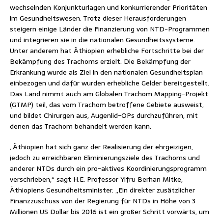
wechselnden Konjunkturlagen und konkurrierender Prioritäten
im Gesundheitswesen. Trotz dieser Herausforderungen
steigern einige Länder die Finanzierung von NTD-Programmen
und integrieren sie in die nationalen Gesundheitssysteme.
Unter anderem hat Äthiopien erhebliche Fortschritte bei der
Bekämpfung des Trachoms erzielt. Die Bekämpfung der
Erkrankung wurde als Ziel in den nationalen Gesundheitsplan
einbezogen und dafür wurden erhebliche Gelder bereitgestellt.
Das Land nimmt auch am Globalen Trachom Mapping-Projekt
(GTMP) teil, das vom Trachom betroffene Gebiete ausweist,
und bildet Chirurgen aus, Augenlid-OPs durchzuführen, mit
denen das Trachom behandelt werden kann.
„Äthiopien hat sich ganz der Realisierung der ehrgeizigen,
jedoch zu erreichbaren Eliminierungsziele des Trachoms und
anderer NTDs durch ein pro-aktives Koordinierungsprogramm
verschrieben,“ sagt H.E. Professor Yifru Berhan Mitke,
Äthiopiens Gesundheitsminister. „Ein direkter zusätzlicher
Finanzzuschuss von der Regierung für NTDs in Höhe von 3
Millionen US Dollar bis 2016 ist ein großer Schritt vorwärts, um