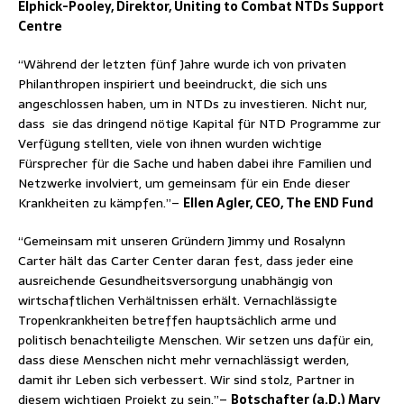
Elphick-Pooley, Direktor, Uniting to Combat NTDs Support
Centre
“Während der letzten fünf Jahre wurde ich von privaten
Philanthropen inspiriert und beeindruckt, die sich uns
angeschlossen haben, um in NTDs zu investieren. Nicht nur,
dass sie das dringend nötige Kapital für NTD Programme zur
Verfügung stellten, viele von ihnen wurden wichtige
Fürsprecher für die Sache und haben dabei ihre Familien und
Netzwerke involviert, um gemeinsam für ein Ende dieser
Krankheiten zu kämpfen.”–
Ellen Agler, CEO, The END Fund
“Gemeinsam mit unseren Gründern Jimmy und Rosalynn
Carter hält das Carter Center daran fest, dass jeder eine
ausreichende Gesundheitsversorgung unabhängig von
wirtschaftlichen Verhältnissen erhält. Vernachlässigte
Tropenkrankheiten betreffen hauptsächlich arme und
politisch benachteiligte Menschen. Wir setzen uns dafür ein,
dass diese Menschen nicht mehr vernachlässigt werden,
damit ihr Leben sich verbessert. Wir sind stolz, Partner in
diesem wichtigen Projekt zu sein.”–
Botschafter (a.D.) Mary