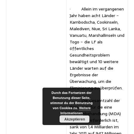
· Allein im vergangenen
Jahr haben acht Länder −
Kambodscha, Cookinseln,
Malediven, Niue, Sri Lanka,
Vanuatu, Marshallinseln und
Togo − die LF als
öffentliches
Gesundheitsproblem
bewältigt und 10 weitere
Länder warten auf die
Ergebnisse der
Überwachung, um die
Eliminierung zu überprüfen.
Durch das Fortsetzen der
Benutzung dieser Seite,
· Die Gesamtzahl der
stimmst du der Benutzung
Personen, für die eine
von Cookies zu.
Weitere
Massenbehandlung (MDA)
Informationen
Akzeptieren
gegen LF erforderlich ist,
sank von 1,4 Milliarden im
Jahr 2011 auf 947 Millionen