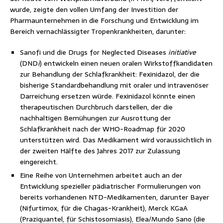
wurde, zeigte den vollen Umfang der Investition der
Pharmaunternehmen in die Forschung und Entwicklung im
Bereich vernachlässigter Tropenkrankheiten, darunter:
Sanofi und die Drugs for Neglected Diseases
initiative
(DND
i
) entwickeln einen neuen oralen Wirkstoffkandidaten
zur Behandlung der Schlafkrankheit: Fexinidazol, der die
bisherige Standardbehandlung mit oraler und intravenöser
Darreichung ersetzen würde. Fexinidazol könnte einen
therapeutischen Durchbruch darstellen, der die
nachhaltigen Bemühungen zur Ausrottung der
Schlafkrankheit nach der WHO-Roadmap für 2020
unterstützen wird. Das Medikament wird voraussichtlich in
der zweiten Hälfte des Jahres 2017 zur Zulassung
eingereicht.
Eine Reihe von Unternehmen arbeitet auch an der
Entwicklung spezieller pädiatrischer Formulierungen von
bereits vorhandenen NTD-Medikamenten, darunter Bayer
(Nifurtimox, für die Chagas-Krankheit), Merck KGaA
(Praziquantel, für Schistosomiasis), Elea/Mundo Sano (die