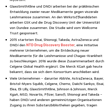
GlaxoSmithKline und DND
i
arbeiten bei der präklinischen
Entwicklung zweier neuer Medikamente gegen viszerale
Leishmaniose zusammen. An den Wirkstoffkandidaten
arbeiten GSK und die Drug Discovery Unit der Universität
von Dundee zusammen. Die Studie wird vom Wellcome
Trust gesponsert.
2015 starteten Eisai, Shionogi, Takeda, AstraZeneca und
DND
i
den
NTD Drug Discovery Booster
, eine Initiative
mehrerer Unternehmen, um die Entdeckung neuer
Medikamente für die Leishmaniose und Chagas-Krankheit
zu beschleunigen. 2016 wurde diese Zusammenarbeit durch
Celgene Global Health ergänzt. Die Merck KGaA gab heute
bekannt, dass sie sich dem Konsortium anschließen wird.
Viele Unternehmen − darunter AbbVie, AstraZeneca, Bayer,
Bristol-Myers Squibb, Celgene, Chemo, Daiichi Sankyo, Eisai,
Elea, Eli Lilly, GlaxoSmithKline, Johnson & Johnson, Merck
KgaA, MSD, Novartis, Pfizer, Sanofi, Shionogi and Takeda −
haben DND
i
und anderen gemeinnützigen Organisationen
Zugang zu ihren Substanzbibliotheken gegeben, tragen