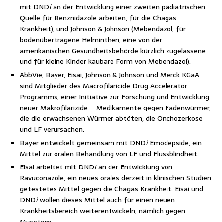
mit DND
i
an der Entwicklung einer zweiten pädiatrischen
Quelle für Benznidazole arbeiten, für die Chagas
Krankheit), und Johnson & Johnson (Mebendazol, für
bodenübertragene Helminthen, eine von der
amerikanischen Gesundheitsbehörde kürzlich zugelassene
und für kleine Kinder kaubare Form von Mebendazol).
AbbVie, Bayer, Eisai, Johnson & Johnson und Merck KGaA
sind Mitglieder des Macrofilaricide Drug Accelerator
Programms, einer Initiative zur Forschung und Entwicklung
neuer Makrofilarizide − Medikamente gegen Fadenwürmer,
die die erwachsenen Würmer abtöten, die Onchozerkose
und LF verursachen.
Bayer entwickelt gemeinsam mit DND
i
Emodepside, ein
Mittel zur oralen Behandlung von LF und Flussblindheit.
Eisai arbeitet mit DND
i
an der Entwicklung von
Ravuconazole, ein neues orales derzeit in klinischen Studien
getestetes Mittel gegen die Chagas Krankheit. Eisai und
DND
i
wollen dieses Mittel auch für einen neuen
Krankheitsbereich weiterentwickeln, nämlich gegen
Mycetom.