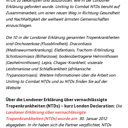
NTDs zu bekämpfen und auszurotten, wie in der Londoner
Erklärung gefordert wurde.
Uniting to Combat NTDs beruht auf
Zusammenarbeit, um einen neuen Weg in Richtung Gesundheit
und Nachhaltigkeit der weltweit ärmsten Gemeinschaften
einzuschlagen.
Die 10 in der Londoner Erklärung genannten Tropenkrankheiten
sind Onchozerkose (Flussblindheit), Dracontiasis
(Medinawurmerkrankung), Elefantiasis, Trachom-Erblindung,
Schistosomiasis (Bilharziose), bodenübertragene Helminthosen
(Geohelminthosen), Lepra, Chagas-Krankheit, viszerale
Leishmaniose und Schlafkrankheit (afrikanische
Trypanosomiasis).
Weitere Informationen über die Arbeit von
Uniting to Combat NTDs und zu NTDs finden Sie auf der
Website
Über die Londoner Erklärung über vernachlässigte
Tropenkrankheiten (NTDs) – kurz London Declaration:
Die
Londoner Erklärung über vernachlässigte
Tropenkrankheiten (NTDs) wurde am
30. Januar 2012
abgegeben. In ihr haben sich die Partner verpflichtet, NTDs