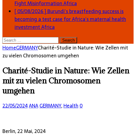
Fight Misinformation
Africa
[ 05/08/2026 ]
Burundi’s breastfeeding success is
becoming a test case for Africa’s maternal health
investment
Africa
Search
for:
Home
GERMANY
Charité-Studie in Nature: Wie Zellen mit
zu vielen Chromosomen umgehen
Charité-Studie in Nature: Wie Zellen
mit zu vielen Chromosomen
umgehen
22/05/2024
ANA
GERMANY
,
Health
0
Berlin, 22 Mai, 2024