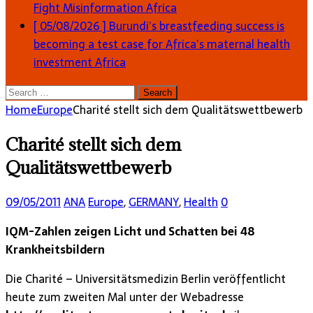
Fight Misinformation
Africa
[ 05/08/2026 ]
Burundi’s breastfeeding success is
becoming a test case for Africa’s maternal health
investment
Africa
Search
for:
Home
Europe
Charité stellt sich dem Qualitätswettbewerb
Charité stellt sich dem
Qualitätswettbewerb
09/05/2011
ANA
Europe
,
GERMANY
,
Health
0
IQM-Zahlen zeigen Licht und Schatten bei 48
Krankheitsbildern
Die Charité – Universitätsmedizin Berlin veröffentlicht
heute zum zweiten Mal unter der Webadresse