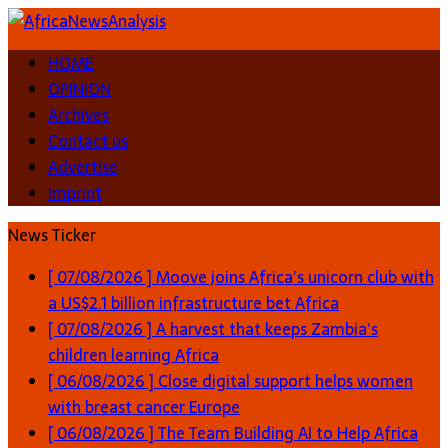
HOME
OPINION
Archives
Contact us
Advertise
Imprint
News Ticker
[ 07/08/2026 ]
Moove joins Africa’s unicorn club with
a US$2.1 billion infrastructure bet
Africa
[ 07/08/2026 ]
A harvest that keeps Zambia’s
children learning
Africa
[ 06/08/2026 ]
Close digital support helps women
with breast cancer
Europe
[ 06/08/2026 ]
The Team Building AI to Help Africa