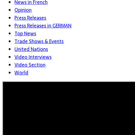
News in French
Opinion
Press Releases
Press Releases in GERMAN
Top News
Trade Shows & Events
United Nations
Video Interviews
Video Section
World