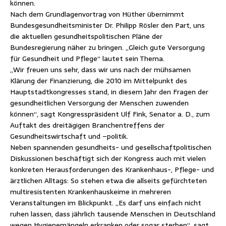
können.
Nach dem Grundlagenvortrag von Hüther übernimmt
Bundesgesundheitsminister Dr. Philipp Rösler den Part, uns
die aktuellen gesundheitspolitischen Pläne der
Bundesregierung näher zu bringen. „Gleich gute Versorgung
für Gesundheit und Pflege“ lautet sein Thema.
„Wir freuen uns sehr, dass wir uns nach der mühsamen
Klärung der Finanzierung, die 2010 im Mittelpunkt des
Hauptstadtkongresses stand, in diesem Jahr den Fragen der
gesundheitlichen Versorgung der Menschen zuwenden
können“, sagt Kongresspräsident Ulf Fink, Senator a. D., zum
Auftakt des dreitägigen Branchentreffens der
Gesundheitswirtschaft und –politik.
Neben spannenden gesundheits- und gesellschaftpolitischen
Diskussionen beschäftigt sich der Kongress auch mit vielen
konkreten Herausforderungen des Krankenhaus-, Pflege- und
ärztlichen Alltags: So stehen etwa die allseits gefürchteten
multiresistenten Krankenhauskeime in mehreren
Veranstaltungen im Blickpunkt. „Es darf uns einfach nicht
ruhen lassen, dass jährlich tausende Menschen in Deutschland
wegen Hygienemängeln erkranken oder sogar sterben“, sagt