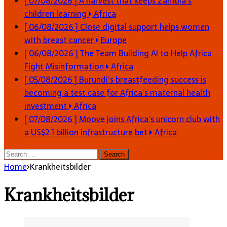
[ 07/08/2026 ]
A harvest that keeps Zambia’s
children learning
Africa
[ 06/08/2026 ]
Close digital support helps women
with breast cancer
Europe
[ 06/08/2026 ]
The Team Building AI to Help Africa
Fight Misinformation
Africa
[ 05/08/2026 ]
Burundi’s breastfeeding success is
becoming a test case for Africa’s maternal health
investment
Africa
[ 07/08/2026 ]
Moove joins Africa’s unicorn club with
a US$2.1 billion infrastructure bet
Africa
Search
for:
Home
Krankheitsbilder
Krankheitsbilder