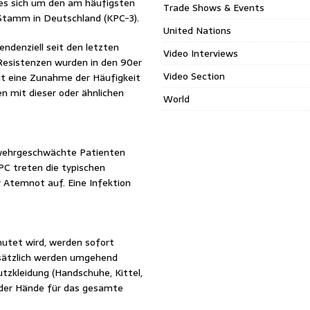
 es sich um den am häufigsten
Trade Shows & Events
Stamm in Deutschland (KPC-3).
United Nations
ndenziell seit den letzten
Video Interviews
 Resistenzen wurden in den 90er
Video Section
it eine Zunahme der Häufigkeit
n mit dieser oder ähnlichen
World
bwehrgeschwächte Patienten
KPC treten die typischen
 Atemnot auf. Eine Infektion
utet wird, werden sofort
Zusätzlich werden umgehend
zkleidung (Handschuhe, Kittel,
 der Hände für das gesamte