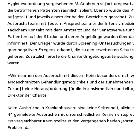
Hygieneverordnung vorgesehenen Maßnahmen sofort umgesetzt.
die betroffenen Patienten räumlich isoliert. Ebenso wurde das P
aufgeteilt und jeweils einem der beiden Bereiche zugeordnet. Zu
Ausbruchsteam mit festem Ansprechpartner der Intensivmedizin
täglichem Kontakt mit dem Amtsarzt und der Senatsverwaltung 
Patienten auf der Station und deren Angehörige wurden über d
informiert. Der Erreger wurde durch Screening-Untersuchungen 
gramnegativen Erregern erkannt, die zu den erweiterten Schu
gehören. Zusätzlich leitete die Charité Umgebungsuntersuchungen
waren.
»Wir nehmen den Ausbruch mit diesem Keim besonders ernst, we
eingeschränkten Behandlungsmöglichkeit und der zunehmenden V
Zukunft eine Herausforderung für die Intensivmedizin darstellt«, s
Direktor der Charité.
Keim-Ausbrüche in Krankenhäusern sind keine Seltenheit, allein i
44 gemeldete Ausbrüche mit unterschiedlichen Keimen entsprec
Ein vergleichbarer Keim stellte in den vergangenen beiden Jahren
Problem dar.