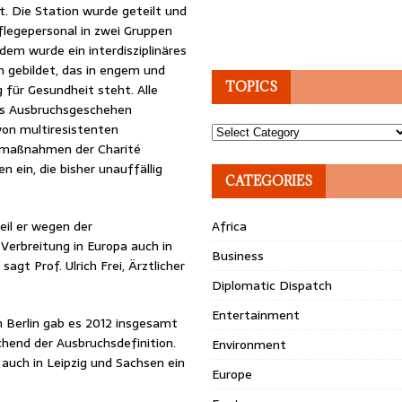
 Die Station wurde geteilt und
flegepersonal in zwei Gruppen
dem wurde ein interdisziplinäres
 gebildet, das in engem und
TOPICS
für Gesundheit steht. Alle
as Ausbruchsgeschehen
von multiresistenten
Topics
tzmaßnahmen der Charité
 ein, die bisher unauffällig
CATEGORIES
il er wegen der
Africa
erbreitung in Europa auch in
Business
agt Prof. Ulrich Frei, Ärztlicher
Diplomatic Dispatch
Entertainment
n Berlin gab es 2012 insgesamt
hend der Ausbruchsdefinition.
Environment
 auch in Leipzig und Sachsen ein
Europe