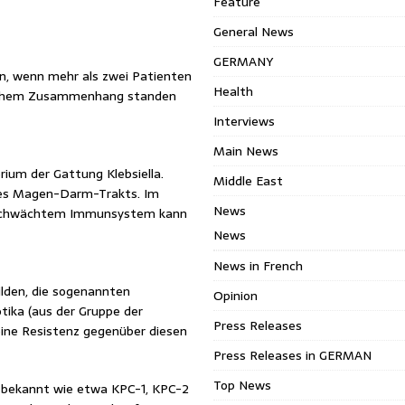
Feature
General News
GERMANY
, wenn mehr als zwei Patienten
Health
tlichem Zusammenhang standen
Interviews
Main News
ium der Gattung Klebsiella.
Middle East
des Magen-Darm-Trakts. Im
News
 geschwächtem Immunsystem kann
News
News in French
ilden, die sogenannten
Opinion
tika (aus der Gruppe der
Press Releases
eine Resistenz gegenüber diesen
Press Releases in GERMAN
Top News
n bekannt wie etwa KPC-1, KPC-2