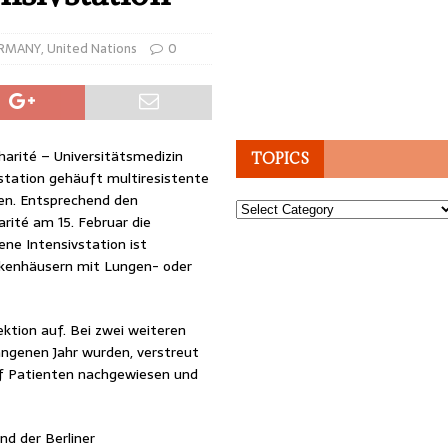
RMANY
,
United Nations
0
arité – Universitätsmedizin
TOPICS
vstation gehäuft multiresistente
en. Entsprechend den
Topics
ité am 15. Februar die
ne Intensivstation ist
nkenhäusern mit Lungen- oder
ektion auf. Bei zwei weiteren
angenen Jahr wurden, verstreut
nf Patienten nachgewiesen und
nd der Berliner