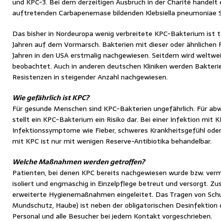
und KPC-3. Bei dem derzeitigen Ausbruch in der Charité handelt
auftretenden Carbapenemase bildenden Klebsiella pneumoniae 
Das bisher in Nordeuropa wenig verbreitete KPC-Bakterium ist te
Jahren auf dem Vormarsch. Bakterien mit dieser oder ähnlichen
Jahren in den USA erstmalig nachgewiesen. Seitdem wird weltwe
beobachtet. Auch in anderen deutschen Kliniken werden Bakterie
Resistenzen in steigender Anzahl nachgewiesen.
Wie gefährlich ist KPC?
Für gesunde Menschen sind KPC-Bakterien ungefährlich. Für a
stellt ein KPC-Bakterium ein Risiko dar. Bei einer Infektion mit 
Infektionssymptome wie Fieber, schweres Krankheitsgefühl oder
mit KPC ist nur mit wenigen Reserve-Antibiotika behandelbar.
Welche Maßnahmen werden getroffen?
Patienten, bei denen KPC bereits nachgewiesen wurde bzw. verm
isoliert und engmaschig in Einzelpflege betreut und versorgt. 
erweiterte Hygienemaßnahmen eingeleitet. Das Tragen von Schut
Mundschutz, Haube) ist neben der obligatorischen Desinfektion
Personal und alle Besucher bei jedem Kontakt vorgeschrieben.