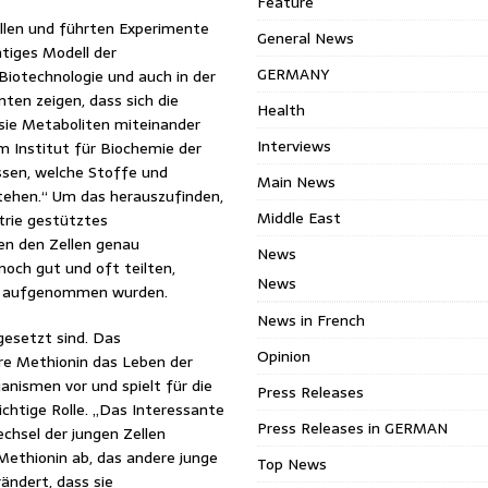
Feature
llen und führten Experimente
General News
tiges Modell der
GERMANY
Biotechnologie und auch in der
nten zeigen, dass sich die
Health
sie Metaboliten miteinander
Interviews
m Institut für Biochemie der
issen, welche Stoffe und
Main News
tehen.“ Um das herauszufinden,
Middle East
trie gestütztes
en den Zellen genau
News
 noch gut und oft teilten,
News
en aufgenommen wurden.
News in French
esetzt sind. Das
Opinion
re Methionin das Leben der
anismen vor und spielt für die
Press Releases
ichtige Rolle. „Das Interessante
Press Releases in GERMAN
echsel der jungen Zellen
 Methionin ab, das andere junge
Top News
ändert, dass sie