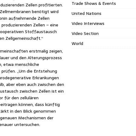
Trade Shows & Events
uzierenden Zellen profitierten.
n Zellmembranen benötigt wird
United Nations
ionin aufnehmende Zellen
Video Interviews
n produzierenden Zellen – eine
 kooperativen Stoffaustausch
Video Section
en Zellgemeinschaft.“
World
emeinschaften erstmalig zeigen,
dauer und den Alterungsprozess
en, etwa menschliche
en prüfen. „Um die Entstehung
urodegenerative Erkrankungen
lb, aber eben auch zwischen den
ustausch zwischen Zellen ist ein
r für den zellulären
beitragen können, dass künftig
tärkt in den Blick genommen
ie genauen Mechanismen der
genauer untersuchen.