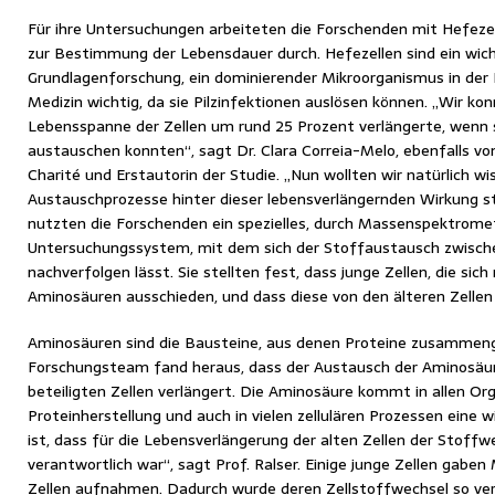
Für ihre Untersuchungen arbeiteten die Forschenden mit Hefeze
zur Bestimmung der Lebensdauer durch. Hefezellen sind ein wich
Grundlagenforschung, ein dominierender Mikroorganismus in der 
Medizin wichtig, da sie Pilzinfektionen auslösen können. „Wir kon
Lebensspanne der Zellen um rund 25 Prozent verlängerte, wenn 
austauschen konnten“, sagt Dr. Clara Correia-Melo, ebenfalls vo
Charité und Erstautorin der Studie. „Nun wollten wir natürlich w
Austauschprozesse hinter dieser lebensverlängernden Wirkung s
nutzten die Forschenden ein spezielles, durch Massenspektrome
Untersuchungssystem, mit dem sich der Stoffaustausch zwisch
nachverfolgen lässt. Sie stellten fest, dass junge Zellen, die sich
Aminosäuren ausschieden, und dass diese von den älteren Zell
Aminosäuren sind die Bausteine, aus denen Proteine zusammeng
Forschungsteam fand heraus, dass der Austausch der Aminosäu
beteiligten Zellen verlängert. Die Aminosäure kommt in allen Org
Proteinherstellung und auch in vielen zellulären Prozessen eine w
ist, dass für die Lebensverlängerung der alten Zellen der Stoffw
verantwortlich war“, sagt Prof. Ralser. Einige junge Zellen gaben
Zellen aufnahmen. Dadurch wurde deren Zellstoffwechsel so ver