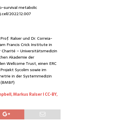
o-survival metabolic
j.cell/2022.12.007
rof. Ralser und Dr. Correia-
m Francis Crick Institute in
 Charité – Universitätsmedizin
schen Akademie der
den Wellcome Trust, einen ERC
Projekt Sycolim sowie im
metrie in der Systemmedizin
g (BMBF)
bell, Markus Ralser l CC-BY,