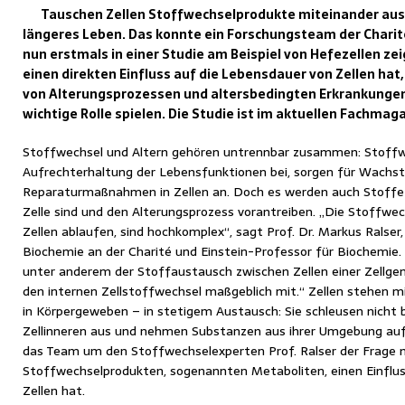
Tauschen Zellen Stoffwechselprodukte miteinander aus, 
längeres Leben. Das konnte ein Forschungsteam der Charité
nun erstmals in einer Studie am Beispiel von Hefezellen ze
einen direkten Einfluss auf die Lebensdauer von Zellen hat,
von Alterungsprozessen und altersbedingten Erkrankungen
wichtige Rolle spielen. Die Studie ist im aktuellen Fachmag
Stoffwechsel und Altern gehören untrennbar zusammen: Stoffw
Aufrechterhaltung der Lebensfunktionen bei, sorgen für Wachs
Reparaturmaßnahmen in Zellen an. Doch es werden auch Stoffe pr
Zelle sind und den Alterungsprozess vorantreiben. „Die Stoffwec
Zellen ablaufen, sind hochkomplex“, sagt Prof. Dr. Markus Ralser,
Biochemie an der Charité und Einstein-Professor für Biochemie. „
unter anderem der Stoffaustausch zwischen Zellen einer Zellgem
den internen Zellstoffwechsel maßgeblich mit.“ Zellen stehen 
in Körpergeweben – in stetigem Austausch: Sie schleusen nicht 
Zellinneren aus und nehmen Substanzen aus ihrer Umgebung auf. 
das Team um den Stoffwechselexperten Prof. Ralser der Frage n
Stoffwechselprodukten, sogenannten Metaboliten, einen Einflus
Zellen hat.