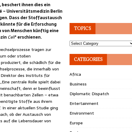
beschert ihnen dies ein
 – Universitätsmedizin Berlin
igen. Dass der Stoffaustausch
 könnte für die Erforschung
TOPICS
 von Menschen künftig eine
azin
Cell
* erschienen.
Topics
echselprozesse tragen zur
tum oder stoßen
CATEGORIES
oduziert, die schädlich für die
hselprozesse, die innerhalb von
Africa
 Direktor des Instituts für
Eine zentrale Rolle spielt dabei
Business
einschaft, denn er beeinflusst
Diplomatic Dispatch
mit benachbarten Zellen – etwa
benötigte Stoffe aus ihrem
Entertainment
In einer aktuellen Studie ging
Environment
ach, ob der Austausch von
s auf die Lebensdauer von
Europe