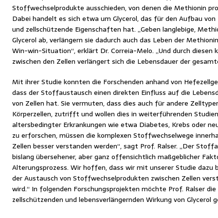
Stoffwechselprodukte ausschieden, von denen die Methionin prod
Dabei handelt es sich etwa um Glycerol, das für den Aufbau vo
und zellschützende Eigenschaften hat. „Geben langlebige, Meth
Glycerol ab, verlängern sie dadurch auch das Leben der Methioni
Win-win-Situation“, erklärt Dr. Correia-Melo. „Und durch diesen
zwischen den Zellen verlängert sich die Lebensdauer der gesamt
Mit ihrer Studie konnten die Forschenden anhand von Hefezellg
dass der Stoffaustausch einen direkten Einfluss auf die Lebens
von Zellen hat. Sie vermuten, dass dies auch für andere Zelltyp
Körperzellen, zutrifft und wollen dies in weiterführenden Studi
altersbedingter Erkrankungen wie etwa Diabetes, Krebs oder ne
zu erforschen, müssen die komplexen Stoffwechselwege innerha
Zellen besser verstanden werden“, sagt Prof. Ralser. „Der Stoffa
bislang übersehener, aber ganz offensichtlich maßgeblicher Fakto
Alterungsprozess. Wir hoffen, dass wir mit unserer Studie dazu 
der Austausch von Stoffwechselprodukten zwischen Zellen vers
wird.“ In folgenden Forschungsprojekten möchte Prof. Ralser d
zellschützenden und lebensverlängernden Wirkung von Glycerol 