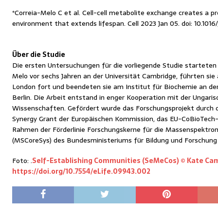
*Correia-Melo C et al. Cell-cell metabolite exchange creates a pr
environment that extends lifespan. Cell 2023 Jan 05. doi: 10.1016/
Über die Studie
Die ersten Untersuchungen für die vorliegende Studie starteten P
Melo vor sechs Jahren an der Universität Cambridge, führten sie a
London fort und beendeten sie am Institut für Biochemie an der
Berlin. Die Arbeit entstand in enger Kooperation mit der Ungari
Wissenschaften. Gefördert wurde das Forschungsprojekt durch 
Synergy Grant der Europäischen Kommission, das EU-CoBioTech-
Rahmen der Förderlinie Forschungskerne für die Massenspektro
(MSCoreSys) des Bundesministeriums für Bildung und Forschun
Foto: .
Self-Establishing Communities (SeMeCos) © Kate Camp
https://doi.org/10.7554/eLife.09943.002