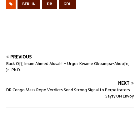
BERLIN
DB
GDL
PREVIOUS
Back Off, Imam Ahmed Musah! – Urges Kwame Okoampa-Ahoofe,
Jr., Ph.D.
NEXT
DR Congo Mass Repe Verdicts Send Strong Signal to Perpetrators –
Saysy UN Envoy