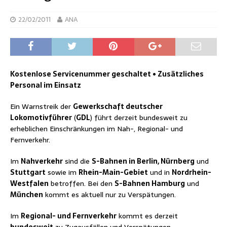
22/02/2011
ANA
Kostenlose Servicenummer geschaltet • Zusätzliches
Personal im Einsatz
Ein Warnstreik der
Gewerkschaft deutscher
Lokomotivführer
(
GDL
) führt derzeit bundesweit zu
erheblichen Einschränkungen im Nah-, Regional- und
Fernverkehr.
Im
Nahverkehr
sind die
S-Bahnen in Berlin, Nürnberg
und
Stuttgart
sowie im
Rhein-Main-Gebiet
und in
Nordrhein-
Westfalen
betroffen. Bei den
S-Bahnen Hamburg
und
München
kommt es aktuell nur zu Verspätungen.
Im
Regional- und Fernverkehr
kommt es derzeit
bundesweit
zu Zugausfällen und Verspätungen.