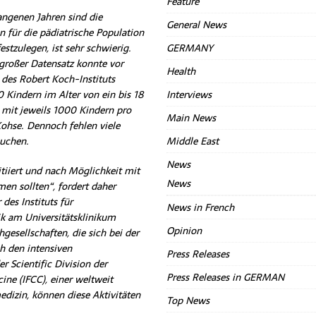
Feature
angenen Jahren sind die
General News
 für die pädiatrische Population
estzulegen, ist sehr schwierig.
GERMANY
 großer Datensatz konnte vor
Health
des Robert Koch-Instituts
 Kindern im Alter von ein bis 18
Interviews
 mit jeweils 1000 Kindern pro
Main News
 Kohse. Dennoch fehlen viele
auchen.
Middle East
News
itiiert und nach Möglichkeit mit
News
en sollten“, fordert daher
des Instituts für
News in French
k am Universitätsklinikum
Opinion
hgesellschaften, die sich bei der
h den intensiven
Press Releases
 Scientific Division der
Press Releases in GERMAN
ine (IFCC), einer weltweit
dizin, können diese Aktivitäten
Top News