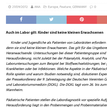
21/09/2012
ANA
Europe
,
Feature
,
GERMANY
0
Auch im Labor gilt: Kinder sind keine kleinen Erwachsenen
Kinder und Jugendliche als Patienten von Laborärzten erfordern
denn sie sind keine kleinen Erwachsenen. Das gilt für das Ungebor
Heranwachsende. Untersuchungen bei dieser Patientengruppe sind f
Herausforderung, nicht zuletzt bei der Präanalytik, Analytik, und Po
Laboruntersuchungen zum Beispiel bei Stoffwechselstörungen, bei 
Krankheiten oder bei Infektionen. Welche Aspekte in der Pädiatris
Rolle spielen und warum Studien notwendig sind, diskutieren Expe
der Pressekonferenz der 9. Jahrestagung der Deutschen Vereinten Ge
und Laboratoriumsmedizin (DGKL). Die DGKL tagt vom 26. bis zum 
Mannheim.
Pädiatrische Patienten stellen die Labordiagnostik vor spezielle Au
Herausforderung liegt in den Probenmengen und Probenmaterialien