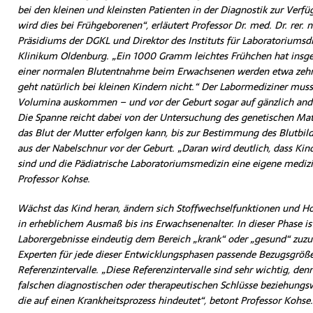
bei den kleinen und kleinsten Patienten in der Diagnostik zur Verf
wird dies bei Frühgeborenen“, erläutert Professor Dr. med. Dr. rer. n
Präsidiums der DGKL und Direktor des Instituts für Laboratoriums
Klinikum Oldenburg. „Ein 1000 Gramm leichtes Frühchen hat insgesa
einer normalen Blutentnahme beim Erwachsenen werden etwa zehn
geht natürlich bei kleinen Kindern nicht.“ Der Labormediziner muss
Volumina auskommen – und vor der Geburt sogar auf gänzlich ander
Die Spanne reicht dabei von der Untersuchung des genetischen Mate
das Blut der Mutter erfolgen kann, bis zur Bestimmung des Blutbil
aus der Nabelschnur vor der Geburt. „Daran wird deutlich, dass Ki
sind und die Pädiatrische Laboratoriumsmedizin eine eigene medizin
Professor Kohse.
Wächst das Kind heran, ändern sich Stoffwechselfunktionen und H
in erheblichem Ausmaß bis ins Erwachsenenalter. In dieser Phase ist
Laborergebnisse eindeutig dem Bereich „krank“ oder „gesund“ zuzu
Experten für jede dieser Entwicklungsphasen passende Bezugsgröß
Referenzintervalle. „Diese Referenzintervalle sind sehr wichtig, den
falschen diagnostischen oder therapeutischen Schlüsse beziehungsw
die auf einen Krankheitsprozess hindeutet“, betont Professor Kohse.