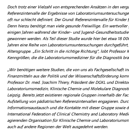
Doch trotz einer Vielzahl von entsprechenden Ansätzen in den verg
Referenzintervalle der Ergebnisse von Laboratoriumsuntersuchungen
oft nur schlecht definiert. Der Grund: Referenzintervalle für Kinder f
Denn hierzu benötigt man viele gesunde Freiwillige. Ein wertvoller
einigen Jahren während der Kinder- und Jugend-Gesundheitsstudie 
gewonnen werden. Als Teil dieser Studie wurde hier bei etwa 18 000
Jahren eine Reihe von Laboratoriumsuntersuchungen durchgeführt,
Altersgruppe. „Ein Schritt in die richtige Richtung“, lobt Professor
Kenngrößen, die die Laboratoriumsmediziner für die Diagnostik br
„Wir benötigen weitere Studien, die von uns als Fachgesellschaft in
Finanzmitteln aus der Politik und der Wissenschaftsförderung komm
Professor Dr. med. Joachim Thiery, Präsident der DGKL und Direktor 
Laboratoriumsmedizin, Klinische Chemie und Molekulare Diagnosti
Leipzig. Bereits jetzt existieren regionale Gruppen innerhalb der Fac
Aufstellung von pädiatrischen Referenzintervallen engagieren. Durc
Informationsaustausch und die Kontakte mit dieser Gruppe sowie der
International Federation of Clinical Chemistry and Laboratory Medic
agierenden Organisation für Klinische Chemie und Laboratoriumsme
auch auf andere Regionen der Welt ausgedehnt werden.