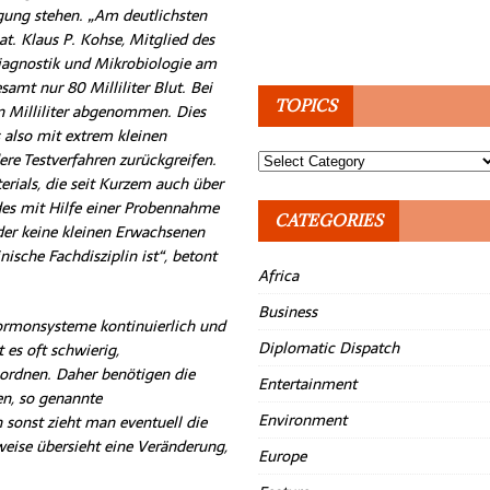
ügung stehen. „Am deutlichsten
at. Klaus P. Kohse, Mitglied des
diagnostik und Mikrobiologie am
mt nur 80 Milliliter Blut. Bei
TOPICS
 Milliliter abgenommen. Dies
 also mit extrem kleinen
e Testverfahren zurückgreifen.
Topics
rials, die seit Kurzem auch über
des mit Hilfe einer Probennahme
CATEGORIES
nder keine kleinen Erwachsenen
ische Fachdisziplin ist“, betont
Africa
Business
ormonsysteme kontinuierlich und
Diplomatic Dispatch
 es oft schwierig,
ordnen. Daher benötigen die
Entertainment
en, so genannte
Environment
n sonst zieht man eventuell die
eise übersieht eine Veränderung,
Europe