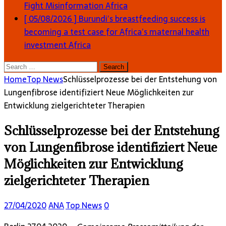
Fight Misinformation
Africa
[ 05/08/2026 ]
Burundi’s breastfeeding success is
becoming a test case for Africa’s maternal health
investment
Africa
Search
for:
Home
Top News
Schlüsselprozesse bei der Entstehung von
Lungenfibrose identifiziert Neue Möglichkeiten zur
Entwicklung zielgerichteter Therapien
Schlüsselprozesse bei der Entstehung
von Lungenfibrose identifiziert Neue
Möglichkeiten zur Entwicklung
zielgerichteter Therapien
27/04/2020
ANA
Top News
0