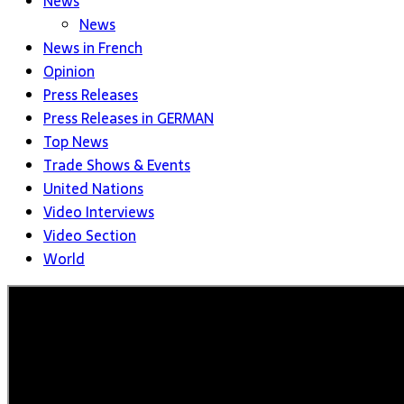
News
News
News in French
Opinion
Press Releases
Press Releases in GERMAN
Top News
Trade Shows & Events
United Nations
Video Interviews
Video Section
World