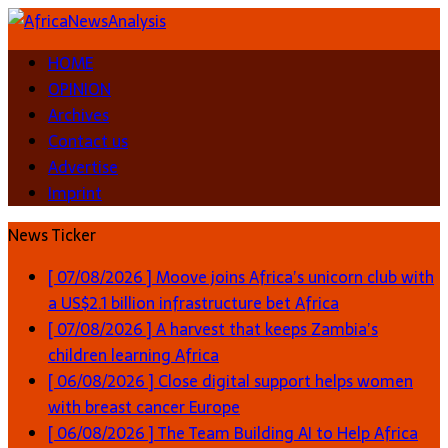
HOME
OPINION
Archives
Contact us
Advertise
Imprint
News Ticker
[ 07/08/2026 ]
Moove joins Africa’s unicorn club with
a US$2.1 billion infrastructure bet
Africa
[ 07/08/2026 ]
A harvest that keeps Zambia’s
children learning
Africa
[ 06/08/2026 ]
Close digital support helps women
with breast cancer
Europe
[ 06/08/2026 ]
The Team Building AI to Help Africa