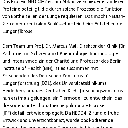
Das Protein NEDD4-2 ist am Abbau verschiedener anderer
Proteine beteiligt, die durch solche Prozesse die Funktion
von Epithelzellen der Lunge regulieren. Das macht NEDD4-
2 zu einem zentralen Schlüsselprotein beim Entstehen der
Lungenfibrose.
Dem Team um Prof. Dr. Marcus Mall, Direktor der Klinik für
Pädiatrie mit Schwerpunkt Pneumologie, Immunologie
und Intensivmedizin der Charité und Professor des Berlin
Institute of Health (BIH), ist es zusammen mit
Forschenden des Deutschen Zentrums für
Lungenforschung (DZL), des Universitätsklinikums
Heidelberg und des Deutschen Krebsforschungszentrums
nun erstmals gelungen, ein Tiermodell zu entwickeln, das
die sogenannte idiopathische pulmonale Fibrose
(IPF) detailliert widerspiegelt. Da NEDD4-2 für die frühe
Entwicklung unverzichtbar ist, wurde das kodierende
Gen erst bei erwachsenen Tieren gezielt in der Lunge