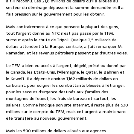
a t-il reconnu. Les 21,6 millions de dollars qu’il a alloués au
secteur du déminage dépassent la somme demandée et il a
fait pression sur le gouvernement pour les obtenir.
Mais contrairement à ce que pensent la plupart des gens,
tout l’argent donné au NTC n’est pas passé par le TFM,
surtout après la chute de Tripoli. Quelque 2,5 milliards de
dollars attendent à la Banque centrale, a fait remarquer M.
Ramadan, et les revenus pétroliers passent par d’autres voies.
Le TFM a bien eu accès à l’argent, dégelé, prêté ou donné par
le Canada, les Etats-Unis, l’Allemagne, le Qatar, le Bahreïn et
le Koweït. Il a dépensé environ 1,162 milliards de dollars en
carburant, pour soigner les combattants blessés à l’étranger,
pour les secours d’urgence destinés aux familles des
montagnes de l’ouest, les frais de bureau et surtout, les
salaires. Comme l’indique son site Internet, il reste plus de 530
millions sur le compte du TFM, mais cet argent a maintenant
été transféré au nouveau gouvernement.
Mais les 500 millions de dollars alloués aux agences