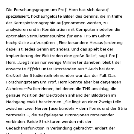
Die Forschungsgruppe um Prof. Horn hat sich darauf
spezialisiert, hochaufgelöste Bilder des Gehirns, die mithilfe
der Kernspintomographie aufgenommen werden, zu
analysieren und in Kombination mit Computermodellen die
optimalen Stimulationspunkte für eine THS im Gehirn
hochpräzise aufzuspüren. „Eine besondere Herausforderung
dabei ist: Jedes Gehirn ist anders. Und das spielt bei der
Implantierung der Elektroden eine große Rolle“, sagt Prof.
Horn. „Liegt man nur wenige Millimeter daneben, bleibt der
erwartete Effekt unter Umständen aus.“ Auch bei dem
Großteil der Studienteilnehmenden war das der Fall. Das
Forschungsteam um Prof. Horn konnte aber bei denjenigen
Alzheimer-Patient:innen, bei denen die THS anschlug, die
genaue Position der Elektroden anhand der Bilddaten im
Nachgang exakt bestimmen. „Sie liegt an einer Zweigstelle
zwischen zwei Nervenfaserbündeln – dem Fornix und der Stria
terminalis –, die tiefgelegene Hirnregionen miteinander
verbinden. Beide Strukturen werden mit der
Gedächtnisfunktion in Verbindung gebracht“, erklärt der