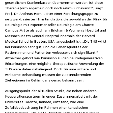
gesetzlichen Krankenkassen übernommen werden, ist diese
Therapieform allgemein doch noch relativ unbekannt“, sagt
Prof. Dr. Andreas Horn, Leiter einer Forschungsgruppe zu
netzwerkbasierter Hirnstimulation, die sowohl an der Klinik für
Neurologie mit Experimenteller Neurologie am Charité
Campus Mitte als auch am Brigham & Women’s Hospital und
Massachusetts General Hospital innerhalb der Harvard
Medical School in Boston, USA, angesiedelt ist. „Die THS wirkt
bei Parkinson sehr gut, und die Lebensqualität der
Patientinnen und Patienten verbessert sich signifikant.“
Alzheimer gehört wie Parkinson zu den neurodegenerativen
Erkrankungen, eine mögliche therapeutische Anwendung der
THS wäre daher naheliegend. Doch für eine sichere und
wirksame Behandlung müssen die zu stimulierenden
Zielregionen im Gehirn ganz genau bekannt sein.
Ausgangspunkt der aktuellen Studie, die neben anderen
Kooperationspartnern in enger Zusammenarbeit mit der
Universität Toronto, Kanada, entstand, war eine
Zufallsbeobachtung im Rahmen einer kanadischen
Untersuchung. „Die Tiefe Hirnstimulation löste bei einem