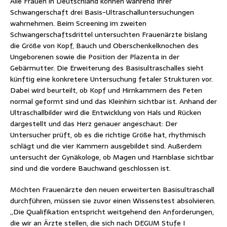
Alle Frauen in Deutschland können während Ihrer
Schwangerschaft drei Basis-Ultraschalluntersuchungen
wahrnehmen. Beim Screening im zweiten
Schwangerschaftsdrittel untersuchten Frauenärzte bislang
die Größe von Kopf, Bauch und Oberschenkelknochen des
Ungeborenen sowie die Position der Plazenta in der
Gebärmutter. Die Erweiterung des Basisultraschalles sieht
künftig eine konkretere Untersuchung fetaler Strukturen vor.
Dabei wird beurteilt, ob Kopf und Hirnkammern des Feten
normal geformt sind und das Kleinhirn sichtbar ist. Anhand der
Ultraschallbilder wird die Entwicklung von Hals und Rücken
dargestellt und das Herz genauer angeschaut: Der
Untersucher prüft, ob es die richtige Größe hat, rhythmisch
schlägt und die vier Kammern ausgebildet sind. Außerdem
untersucht der Gynäkologe, ob Magen und Harnblase sichtbar
sind und die vordere Bauchwand geschlossen ist.
Möchten Frauenärzte den neuen erweiterten Basisultraschall
durchführen, müssen sie zuvor einen Wissenstest absolvieren.
„Die Qualifikation entspricht weitgehend den Anforderungen,
die wir an Ärzte stellen, die sich nach DEGUM Stufe I