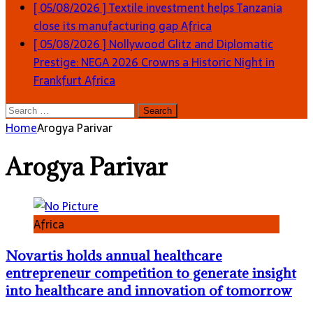
[ 05/08/2026 ]
Textile investment helps Tanzania
close its manufacturing gap
Africa
[ 05/08/2026 ]
Nollywood Glitz and Diplomatic
Prestige: NEGA 2026 Crowns a Historic Night in
Frankfurt
Africa
Search
for:
Home
Arogya Parivar
Arogya Parivar
Africa
Novartis holds annual healthcare
entrepreneur competition to generate insight
into healthcare and innovation of tomorrow