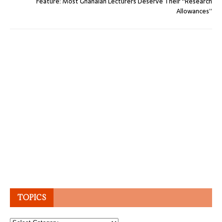
Feature: Most Ghanaian Lecturers Deserve Their “Research
Allowances”
TOPICS
Topics