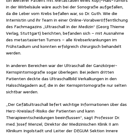
Ein weiterer Patient mit Metastasen eines Kopf-Hals-Tumors
in der Wirbelsäule wäre auch bei der Sonografie aufgefallen,
da die Leber vom Krebs befallen war, so Dr. Guth. Wie die
Internistin und ihr Team in einer Online-Vorabveröffentlichung
des Fachmagazins „Ultraschall in der Medizin“ (Georg Thieme
Verlag, Stuttgart) berichten, befanden sich – mit Ausnahme
des metastasierten Tumors – alle Krebserkrankungen im
Frühstadium und konnten erfolgreich chirurgisch behandelt
werden.
In anderen Bereichen war der Ultraschall der Ganzkörper-
Kernspintomografie sogar überlegen: Bei jedem dritten
Patienten deckte das Ultraschallbild Verkalkungen in den
Halsschlagadern auf, die in der Kernspintomografie nur selten
sichtbar werden.
„Der Gefäßultraschall liefert wichtige Informationen über das
Herz-Kreislauf-Risiko der Patienten und kann
Therapieentscheidungen beeinflussen“, sagt Professor Dr.
med. Josef Menzel, Direktor der Medizinischen Klinik II am
Klinikum Ingolstadt und Leiter der DEGUM Sektion Innere