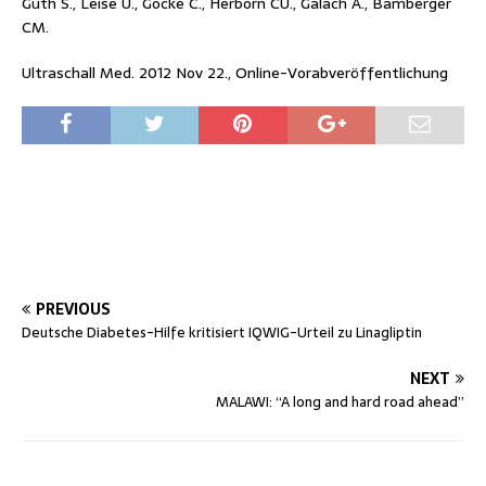
Guth S., Leise U., Gocke C., Herborn CU., Galach A., Bamberger
CM.
Ultraschall Med. 2012 Nov 22., Online-Vorabveröffentlichung
PREVIOUS
Deutsche Diabetes-Hilfe kritisiert IQWIG-Urteil zu Linagliptin
NEXT
MALAWI: “A long and hard road ahead”