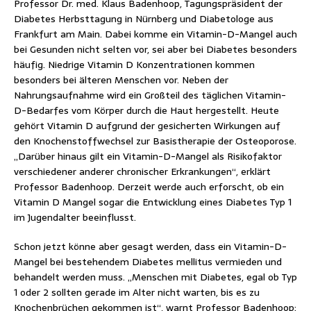
Professor Dr. med. Klaus Badenhoop, Tagungspräsident der
Diabetes Herbsttagung in Nürnberg und Diabetologe aus
Frankfurt am Main. Dabei komme ein Vitamin-D-Mangel auch
bei Gesunden nicht selten vor, sei aber bei Diabetes besonders
häufig. Niedrige Vitamin D Konzentrationen kommen
besonders bei älteren Menschen vor. Neben der
Nahrungsaufnahme wird ein Großteil des täglichen Vitamin-
D-Bedarfes vom Körper durch die Haut hergestellt. Heute
gehört Vitamin D aufgrund der gesicherten Wirkungen auf
den Knochenstoffwechsel zur Basistherapie der Osteoporose.
„Darüber hinaus gilt ein Vitamin-D-Mangel als Risikofaktor
verschiedener anderer chronischer Erkrankungen“, erklärt
Professor Badenhoop. Derzeit werde auch erforscht, ob ein
Vitamin D Mangel sogar die Entwicklung eines Diabetes Typ 1
im Jugendalter beeinflusst.
Schon jetzt könne aber gesagt werden, dass ein Vitamin-D-
Mangel bei bestehendem Diabetes mellitus vermieden und
behandelt werden muss. „Menschen mit Diabetes, egal ob Typ
1 oder 2 sollten gerade im Alter nicht warten, bis es zu
Knochenbrüchen gekommen ist“, warnt Professor Badenhoop: