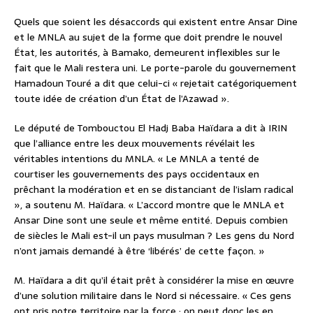
Quels que soient les désaccords qui existent entre Ansar Dine
et le MNLA au sujet de la forme que doit prendre le nouvel
État, les autorités, à Bamako, demeurent inflexibles sur le
fait que le Mali restera uni. Le porte-parole du gouvernement
Hamadoun Touré a dit que celui-ci « rejetait catégoriquement
toute idée de création d’un État de l’Azawad ».
Le député de Tombouctou El Hadj Baba Haïdara a dit à IRIN
que l’alliance entre les deux mouvements révélait les
véritables intentions du MNLA. « Le MNLA a tenté de
courtiser les gouvernements des pays occidentaux en
prêchant la modération et en se distanciant de l’islam radical
», a soutenu M. Haïdara. « L’accord montre que le MNLA et
Ansar Dine sont une seule et même entité. Depuis combien
de siècles le Mali est-il un pays musulman ? Les gens du Nord
n’ont jamais demandé à être ‘libérés’ de cette façon. »
M. Haïdara a dit qu’il était prêt à considérer la mise en œuvre
d’une solution militaire dans le Nord si nécessaire. « Ces gens
ont pris notre territoire par la force ; on peut donc les en