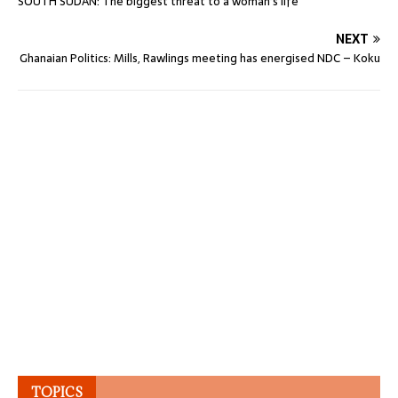
SOUTH SUDAN: The biggest threat to a woman’s life
NEXT
Ghanaian Politics: Mills, Rawlings meeting has energised NDC – Koku
TOPICS