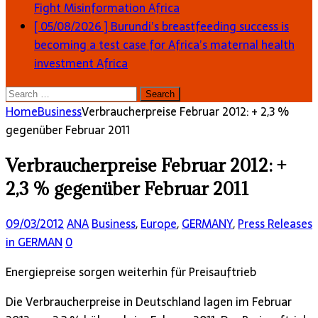
Fight Misinformation
Africa
[ 05/08/2026 ]
Burundi’s breastfeeding success is
becoming a test case for Africa’s maternal health
investment
Africa
Search
for:
Home
Business
Verbraucherpreise Februar 2012: + 2,3 %
gegenüber Februar 2011
Verbraucherpreise Februar 2012: +
2,3 % gegenüber Februar 2011
09/03/2012
ANA
Business
,
Europe
,
GERMANY
,
Press Releases
in GERMAN
0
Energiepreise sorgen weiterhin für Preisauftrieb
Die Verbraucherpreise in Deutschland lagen im Februar