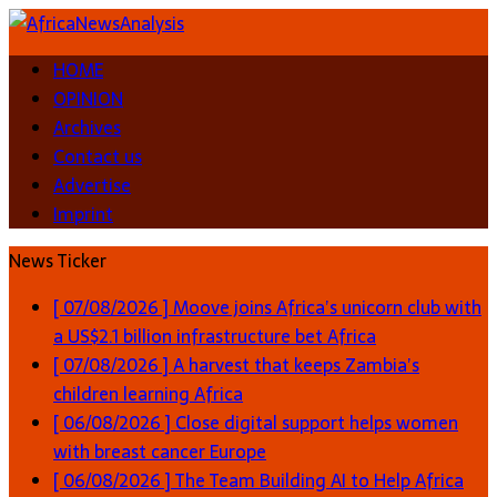
HOME
OPINION
Archives
Contact us
Advertise
Imprint
News Ticker
[ 07/08/2026 ]
Moove joins Africa’s unicorn club with
a US$2.1 billion infrastructure bet
Africa
[ 07/08/2026 ]
A harvest that keeps Zambia’s
children learning
Africa
[ 06/08/2026 ]
Close digital support helps women
with breast cancer
Europe
[ 06/08/2026 ]
The Team Building AI to Help Africa