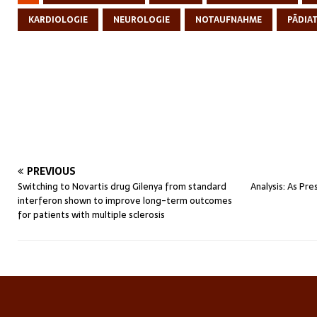
KARDIOLOGIE
NEUROLOGIE
NOTAUFNAHME
PÄDIAT
PREVIOUS
Switching to Novartis drug Gilenya from standard
Analysis: As Pr
interferon shown to improve long-term outcomes
for patients with multiple sclerosis