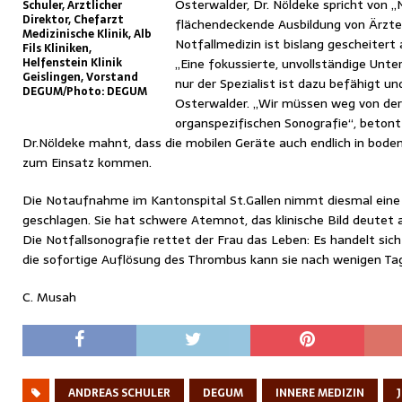
Osterwalder, Dr. Nöldeke spricht von „
Schuler, Ärztlicher
Direktor, Chefarzt
flächendeckende Ausbildung von Ärzten
Medizinische Klinik, Alb
Notfallmedizin ist bislang gescheite
Fils Kliniken,
Helfenstein Klinik
„Eine fokussierte, unvollständige Unte
Geislingen, Vorstand
nur der Spezialist ist dazu befähigt und
DEGUM/Photo: DEGUM
Osterwalder. „Wir müssen weg von der a
organspezifischen Sonografie“, betont 
Dr.Nöldeke mahnt, dass die mobilen Geräte auch endlich in bo
zum Einsatz kommen.
Die Notaufnahme im Kantonspital St.Gallen nimmt diesmal eine 
geschlagen. Sie hat schwere Atemnot, das klinische Bild deutet 
Die Notfallsonografie rettet der Frau das Leben: Es handelt si
die sofortige Auflösung des Thrombus kann sie nach wenigen Ta
C. Musah
ANDREAS SCHULER
DEGUM
INNERE MEDIZIN