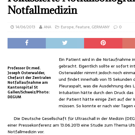
Notfallmedizin
14/06/2013
ANA
Europe
,
Feature
,
GERMANY
0
Ein Patient wird in die Notaufnahme i
gebracht. Eigentlich sollte er sofort in
Professor Dr.med.
Osterwalder nimmt jedoch noch einmal 
Joseph Osterwalder,
Chefarzt der Zentralen
und findet innerhalb von 15 Sekunden
Notfallaufnahme am
Pleuraspalt, was die Ausdehnung des Lu
Kantonspital St
Gallen/Schweiz/Photo:
Intubation hätte durch den Druck das 
DEGUM
der Patient hätte einige Zeit auf der 
müssen. So konnte er nach vier Tagen 
Die Deutsche Gesellschaft für Ultraschall in der Medizin (DEG
einer Pressekonferenz am 13.06.2013 eine Studie zum Thema Ult
Notfallmedizin vor.