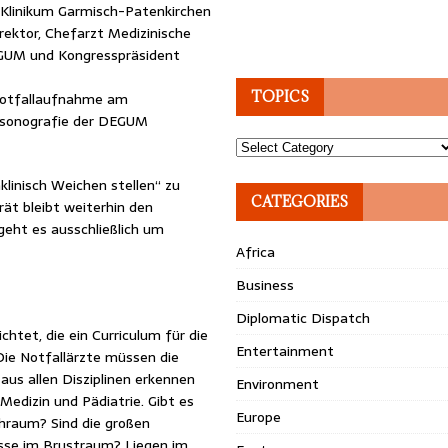
, Klinikum Garmisch-Patenkirchen
rektor, Chefarzt Medizinische
d DEGUM und Kongresspräsident
TOPICS
 Notfallaufnahme am
allsonografie der DEGUM
Topics
klinisch Weichen stellen“ zu
CATEGORIES
rät bleibt weiterhin den
geht es ausschließlich um
Africa
Business
Diplomatic Dispatch
htet, die ein Curriculum für die
Entertainment
Die Notfallärzte müssen die
aus allen Disziplinen erkennen
Environment
 Medizin und Pädiatrie. Gibt es
Europe
raum? Sind die großen
sse im Brustraum? Liegen im