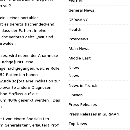
Feature
n vor?
General News
in kleines portables
GERMANY
t es bereits flächendeckend
Health
 dass der Patient in eine
icht verloren geht. „Wir sind
Interviews
erwalder.
Main News
uses, wird neben der Anamnese
Middle East
urchgeführt. Eine
News
age nachgegangen, welche Rolle
1452 Patienten haben
News
wurde sofort eine Indikation zur
News in French
relevante andere Diagnosen
hne Einfluss auf die
Opinion
e um 40% gesenkt werden. „Das
Press Releases
n.
Press Releases in GERMAN
rst von einem Spezialisten
Top News
 Generalisten“, erläutert Prof.