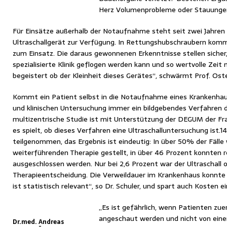
Herz Volumenprobleme oder Stauunge
Für Einsätze außerhalb der Notaufnahme steht seit zwei Jahren e
Ultraschallgerät zur Verfügung. In Rettungshubschraubern komm
zum Einsatz. Die daraus gewonnenen Erkenntnisse stellen sicher,
spezialisierte Klinik geflogen werden kann und so wertvolle Zeit n
begeistert ob der Kleinheit dieses Gerätes“, schwärmt Prof. Ost
Kommt ein Patient selbst in die Notaufnahme eines Krankenha
und klinischen Untersuchung immer ein bildgebendes Verfahren d
multizentrische Studie ist mit Unterstützung der DEGUM der Fr
es spielt, ob dieses Verfahren eine Ultraschalluntersuchung ist.
teilgenommen, das Ergebnis ist eindeutig: In über 50% der Fälle 
weiterführenden Therapie gestellt, in über 46 Prozent konnten 
ausgeschlossen werden. Nur bei 2,6 Prozent war der Ultraschall o
Therapieentscheidung. Die Verweildauer im Krankenhaus konnt
ist statistisch relevant“, so Dr. Schuler, und spart auch Kosten ei
„Es ist gefährlich, wenn Patienten zue
angeschaut werden und nicht von einem
Dr.med. Andreas