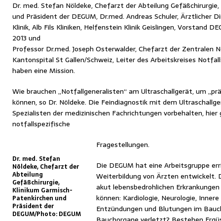
Dr. med. Stefan Nöldeke, Chefarzt der Abteilung Gefäßchirurgie
und Präsident der DEGUM, Dr.med. Andreas Schuler, Ärztlicher Di
Klinik, Alb Fils Kliniken, Helfenstein Klinik Geislingen, Vorstan
2013 und
Professor Dr.med. Joseph Osterwalder, Chefarzt der Zentralen
Kantonspital St Gallen/Schweiz, Leiter des Arbeitskreises Notf
haben eine Mission.
Wie brauchen „Notfallgeneralisten“ am Ultraschallgerät, um „prä
können, so Dr. Nöldeke. Die Feindiagnostik mit dem Ultraschallge
Spezialisten der medizinischen Fachrichtungen vorbehalten, hier 
notfallspezifische
Fragestellungen.
Dr. med. Stefan
Die DEGUM hat eine Arbeitsgruppe erric
Nöldeke, Chefarzt der
Abteilung
Weiterbildung von Ärzten entwickelt. 
Gefäßchirurgie,
akut lebensbedrohlichen Erkrankungen 
Klinikum Garmisch-
können: Kardiologie, Neurologie, Innere
Patenkirchen und
Präsident der
Entzündungen und Blutungen im Bauch
DEGUM/Photo: DEGUM
Bauchorgane verletzt? Bestehen Ergü