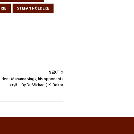
RIE
STEFAN NÖLDEKE
NEXT
esident Mahama sings, his opponents
cry!! – By Dr Michael J.K. Bokor