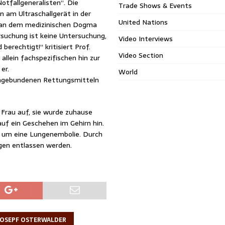
Notfallgeneralisten“. Die
Trade Shows & Events
 am Ultraschallgerät in der
United Nations
rt an dem medizinischen Dogma
rsuchung ist keine Untersuchung,
Video Interviews
 berechtigt!“ kritisiert Prof.
Video Section
llein fachspezifischen hin zur
er.
World
dengebundenen Rettungsmitteln
Frau auf, sie wurde zuhause
auf ein Geschehen im Gehirn hin.
ch um eine Lungenembolie. Durch
gen entlassen werden.
JOSEPF OSTERWALDER