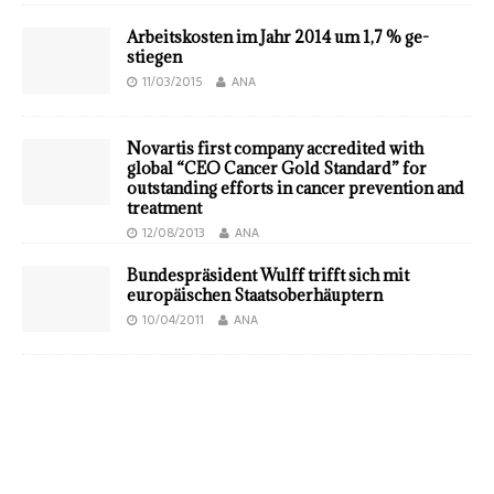
Arbeits­kosten im Jahr 2014 um 1,7 % ge­
stiegen
11/03/2015
ANA
Novartis first company accredited with
global “CEO Cancer Gold Standard” for
outstanding efforts in cancer prevention and
treatment
12/08/2013
ANA
Bundespräsident Wulff trifft sich mit
europäischen Staatsoberhäuptern
10/04/2011
ANA