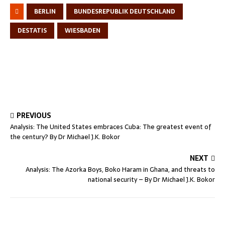
BERLIN
BUNDESREPUBLIK DEUTSCHLAND
DESTATIS
WIESBADEN
PREVIOUS
Analysis: The United States embraces Cuba: The greatest event of
the century? By Dr Michael J.K. Bokor
NEXT
Analysis: The Azorka Boys, Boko Haram in Ghana, and threats to
national security – By Dr Michael J.K. Bokor