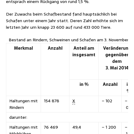
entsprach einem Rückgang von rund 1,5 %.
Der Zuwachs beim Schafbestand fand hauptsächlich bei
Schafen unter einem Jahr statt. Deren Zahl erhöhte sich im
letzten Jahr um knapp 23 600 auf rund 433 000 Tiere.
Bestand an Rindern, Schweinen und Schafen am 3. November 20
Merkmal
Anzahl
Anteil am
Veränderung
insgesamt
gegenüber
dem
3. Mai 2014
in %
Anzahl
in
%
Haltungen mit
154 878
X
– 102
–
Rindern
0,1
darunter:
Haltungen mit
76 469
49,4
– 1 200
–
Milchkühen
1,5