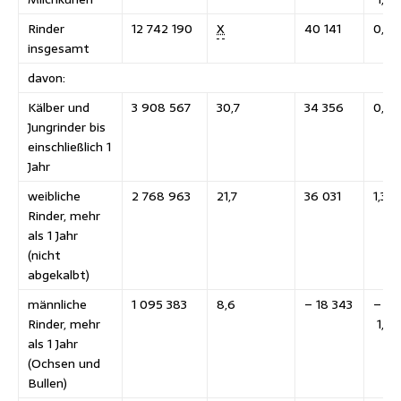
Rinder
12 742 190
X
40 141
0,3
insgesamt
davon:
Kälber und
3 908 567
30,7
34 356
0,9
Jungrinder bis
einschließlich 1
Jahr
weibliche
2 768 963
21,7
36 031
1,3
Rinder, mehr
als 1 Jahr
(nicht
abgekalbt)
männliche
1 095 383
8,6
– 18 343
–
Rinder, mehr
1,6
als 1 Jahr
(Ochsen und
Bullen)