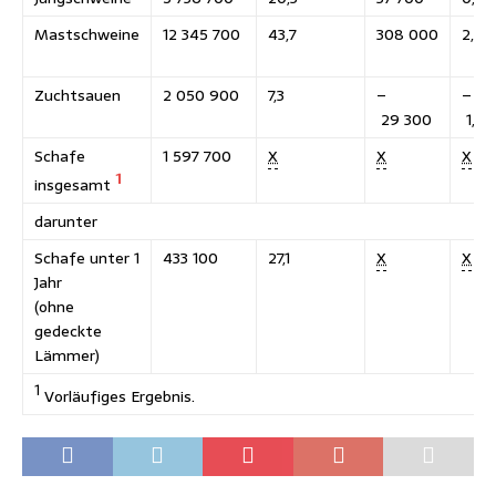
Mastschweine
12 345 700
43,7
308 000
2,6
Zuchtsauen
2 050 900
7,3
–
–
29 300
1,4
Schafe
1 597 700
X
X
X
1
insgesamt
darunter
Schafe unter 1
433 100
27,1
X
X
Jahr
(ohne
gedeckte
Lämmer)
1
Vorläufiges Ergebnis.