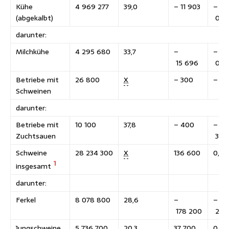
Kühe
4 969 277
39,0
– 11 903
–
(abgekalbt)
0,2
darunter:
Milchkühe
4 295 680
33,7
–
–
15 696
0,4
Betriebe mit
26 800
X
– 300
– 1,1
Schweinen
darunter:
Betriebe mit
10 100
37,8
– 400
–
Zuchtsauen
3,6
Schweine
28 234 300
X
136 600
0,5
1
insgesamt
darunter:
Ferkel
8 078 800
28,6
–
–
178 200
2,2
Jungschweine
5 736 700
20,3
37 700
0,7