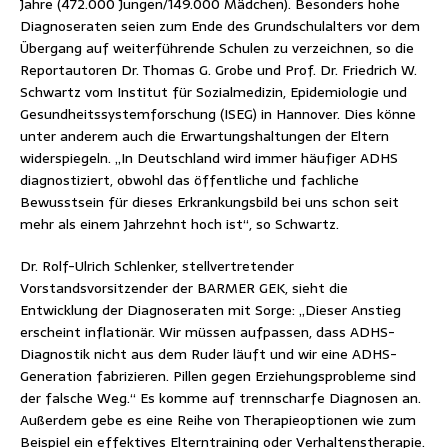
Jahre (472.000 Jungen/149.000 Mädchen). Besonders hohe
Diagnoseraten seien zum Ende des Grundschulalters vor dem
Übergang auf weiterführende Schulen zu verzeichnen, so die
Reportautoren Dr. Thomas G. Grobe und Prof. Dr. Friedrich W.
Schwartz vom Institut für Sozialmedizin, Epidemiologie und
Gesundheitssystemforschung (ISEG) in Hannover. Dies könne
unter anderem auch die Erwartungshaltungen der Eltern
widerspiegeln. „In Deutschland wird immer häufiger ADHS
diagnostiziert, obwohl das öffentliche und fachliche
Bewusstsein für dieses Erkrankungsbild bei uns schon seit
mehr als einem Jahrzehnt hoch ist“, so Schwartz.
Dr. Rolf-Ulrich Schlenker, stellvertretender
Vorstandsvorsitzender der BARMER GEK, sieht die
Entwicklung der Diagnoseraten mit Sorge: „Dieser Anstieg
erscheint inflationär. Wir müssen aufpassen, dass ADHS-
Diagnostik nicht aus dem Ruder läuft und wir eine ADHS-
Generation fabrizieren. Pillen gegen Erziehungsprobleme sind
der falsche Weg.“ Es komme auf trennscharfe Diagnosen an.
Außerdem gebe es eine Reihe von Therapieoptionen wie zum
Beispiel ein effektives Elterntraining oder Verhaltenstherapie.