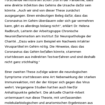
Forschende vermuteten schon früh in der Pandemie, dass
eine direkte Infektion des Gehirns die Ursache dafür sein
könnte. „Auch wir sind von dieser These zunächst
ausgegangen. Einen eindeutigen Beleg dafür, dass das
Coronavirus im Gehirn überdauern oder sich gar vermehren
kann, gibt es allerdings bislang nicht“, erklärt Dr. Helena
Radbruch, Leiterin der Arbeitsgruppe Chronische
Neuroinflammation am Institut für Neuropathologie der
Charité. „Dazu wäre zum Beispiel ein Nachweis intakter
Viruspartikel im Gehirn nötig. Die Hinweise, dass das
Coronavirus das Gehirn befallen könnte, stammen
stattdessen aus indirekten Testverfahren und sind deshalb
nicht ganz stichhaltig.“
Einer zweiten These zufolge wären die neurologischen
Symptome stattdessen eine Art Nebenwirkung der starken
Immunreaktion, mit der der Körper sich gegen das Virus
wehrt. Vergangene Studien hatten auch hierfür
Anhaltspunkte geliefert. Die aktuelle Charité-Arbeit
untermauert nun diese Theorie, mit umfassenden
molekularbiologischen und anatomischen Ergebnissen aus