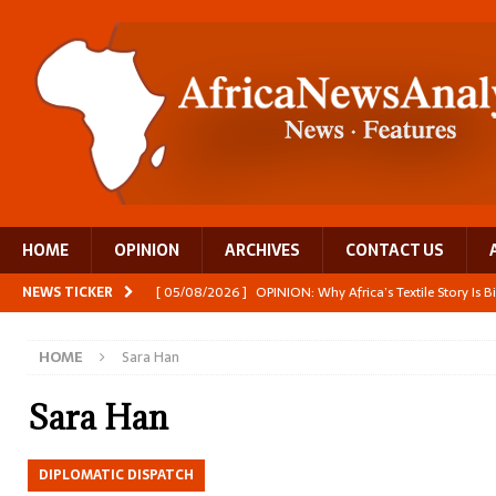
HOME
OPINION
ARCHIVES
CONTACT US
NEWS TICKER
[ 05/08/2026 ]
OPINION: Why Africa’s Textile Story Is
[ 05/08/2026 ]
From seed to cooking oil, Zimbabwe bu
HOME
Sara Han
[ 05/08/2026 ]
Textile investment helps Tanzania close
[ 05/08/2026 ]
Nollywood Glitz and Diplomatic Prestig
Sara Han
[ 05/08/2026 ]
Burundi’s breastfeeding success is becom
DIPLOMATIC DISPATCH