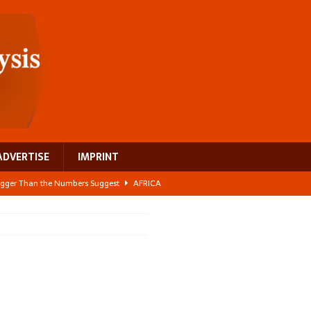
ADVERTISE
IMPRINT
 Bigger Than the Numbers Suggest
AFRICA
ilds a new rural economy
AFRICA
 its manufacturing gap
AFRICA
e: NEGA 2026 Crowns a Historic Night in Frankfurt
AFRICA
ing a test case for Africa’s maternal health investment
AFRICA