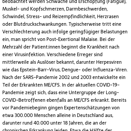
beobachtet werden Schwäche und Erschöpfung (Fatigue),
Muskel- und Kopfschmerzen, Darmbeschwerden,
Schwindel, Stress- und Reizempfindlichkeit, Herzrasen
oder Blutdruckschwankungen. Typischerweise tritt eine
Verschlechterung auch infolge geringfügiger Belastungen
ein, man spricht von Post-Exertional Malaise. Bei der
Mehrzahl der Patient:innen beginnt die Krankheit nach
einer Virusinfektion. Verschiedene Erreger sind
mittlerweile als Auslöser bekannt, darunter Herpesviren
wie das Epstein-Barr-Virus, Dengue- oder Influenza-Viren.
Nach der SARS-Pandemie 2002 und 2003 entwickelte ein
Teil der Erkrankten ME/CFS. In der aktuellen COVID-19-
Pandemie zeigt sich, dass eine Untergruppe der Long-
COVID-Betroffenen ebenfalls an ME/CFS erkrankt. Bereits
vor Pandemiebeginn gingen Expertenschätzungen von
etwa 300.000 Menschen alleine in Deutschland aus,
darunter rund 40.000 unter 18 Jahren, die an der
chronischen Erkrankung leiden. Etwa die Hälfte der