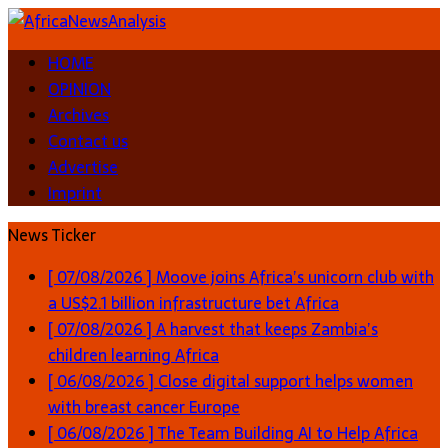
HOME
OPINION
Archives
Contact us
Advertise
Imprint
News Ticker
[ 07/08/2026 ]
Moove joins Africa’s unicorn club with
a US$2.1 billion infrastructure bet
Africa
[ 07/08/2026 ]
A harvest that keeps Zambia’s
children learning
Africa
[ 06/08/2026 ]
Close digital support helps women
with breast cancer
Europe
[ 06/08/2026 ]
The Team Building AI to Help Africa