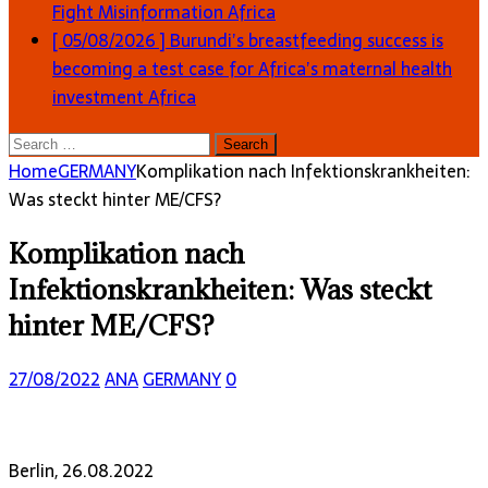
Fight Misinformation
Africa
[ 05/08/2026 ]
Burundi’s breastfeeding success is
becoming a test case for Africa’s maternal health
investment
Africa
Search
for:
Home
GERMANY
Komplikation nach Infektionskrankheiten:
Was steckt hinter ME/CFS?
Komplikation nach
Infektionskrankheiten: Was steckt
hinter ME/CFS?
27/08/2022
ANA
GERMANY
0
Berlin, 26.08.2022