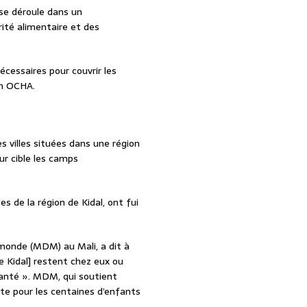
se déroule dans un
rité alimentaire et des
nécessaires pour couvrir les
on OCHA.
es villes situées dans une région
our cible les camps
es de la région de Kidal, ont fui
 monde (MDM) au Mali, a dit à
de Kidal] restent chez eux ou
e santé ». MDM, qui soutient
iète pour les centaines d’enfants