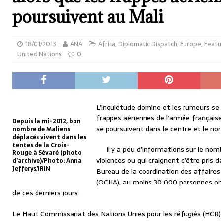
poursuivent au Mali
18/01/2013
ANA
Africa
,
Diplomatic Dispatch
,
Europe
,
Featu
United Nations
0
L’inquiétude domine et les rumeurs se m
frappes aériennes de l’armée française
Depuis la mi-2012, bon
se poursuivent dans le centre et le nor
nombre de Maliens
déplacés vivent dans les
tentes de la Croix-
Il y a peu d’informations sur le nom
Rouge à Sévaré (photo
violences ou qui craignent d’être pris 
d’archive)/Photo: Anna
Jefferys/IRIN
Bureau de la coordination des affaire
(OCHA), au moins 30 000 personnes ont
de ces derniers jours.
Le Haut Commissariat des Nations Unies pour les réfugiés (HCR) 