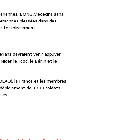
 aériennes. L’ONG Médecins sans
es personnes blessées dans des
s l’établissement.
érians devraient venir appuyer
iger, le Togo, le Bénin et le
.
DEAO), la France et les membres
e déploiement de 3 300 soldats
ies.