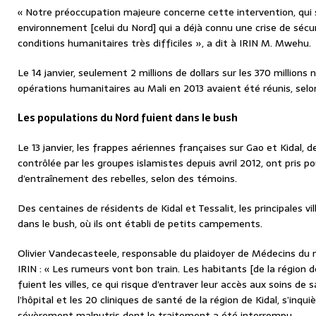
« Notre préoccupation majeure concerne cette intervention, qui 
environnement [celui du Nord] qui a déjà connu une crise de sécu
conditions humanitaires très difficiles », a dit à IRIN M. Mwehu.
Le 14 janvier, seulement 2 millions de dollars sur les 370 millions 
opérations humanitaires au Mali en 2013 avaient été réunis, sel
Les populations du Nord fuient dans le bush
Le 13 janvier, les frappes aériennes françaises sur Gao et Kidal, d
contrôlée par les groupes islamistes depuis avril 2012, ont pris p
d’entraînement des rebelles, selon des témoins.
Des centaines de résidents de Kidal et Tessalit, les principales vill
dans le bush, où ils ont établi de petits campements.
Olivier Vandecasteele, responsable du plaidoyer de Médecins du
IRIN : « Les rumeurs vont bon train. Les habitants [de la région 
fuient les villes, ce qui risque d’entraver leur accès aux soins d
l’hôpital et les 20 cliniques de santé de la région de Kidal, s’inqu
sévèrement malnutris dont le traitement a été interrompu.