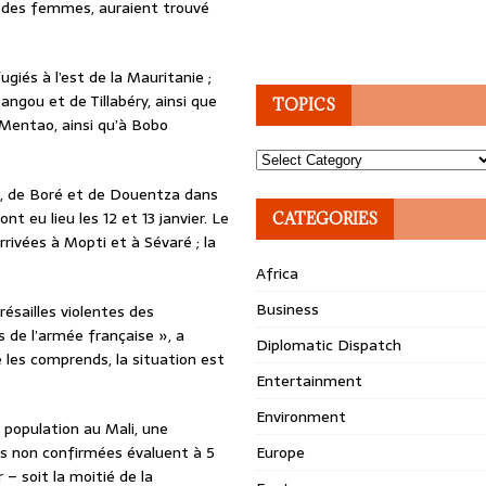
t des femmes, auraient trouvé
giés à l’est de la Mauritanie ;
angou et de Tillabéry, ainsi que
TOPICS
 Mentao, ainsi qu’à Bobo
Topics
a, de Boré et de Douentza dans
t eu lieu les 12 et 13 janvier. Le
CATEGORIES
rivées à Mopti et à Sévaré ; la
Africa
Business
résailles violentes des
s de l’armée française », a
Diplomatic Dispatch
 les comprends, la situation est
Entertainment
Environment
population au Mali, une
ns non confirmées évaluent à 5
Europe
– soit la moitié de la