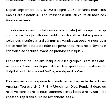
Depuis septembre 2012, MDM a soigné 2 050 enfants malnutris da
Gao et elle a admis 400 nourrissons à Kidal au cours du mois de
Vandescasteele.
« La résilience des populations s’érode – cela fait presqu’un an 
commencé. Les familles ont subi une crise alimentaire grave et 
Cela nous inquiète », a dit à IRIN M. Vandescasteele. « Nous dev
santé mobiles pour atteindre ces personnes, mais nous devons 
contrôles de sécurité avant de prendre ce risque ».
Les résidents de Gao ont indiqué que les groupes islamistes ont p
aériennes. Avant leur départ, ils ont transporté une trentaine d
l’hôpital, a dit Alousseyni Maïga, enseignant à Gao.
Des résidents ont exprimé leur soulagement après le départ des i
Amahani Touré, a dit à IRIN : « Merci mon Dieu. Pendant deux jo
nous voulions et nous nous sommes sentis libres à nouveau … les
chassés. Espérons qu’ils ne reviennent pas ».