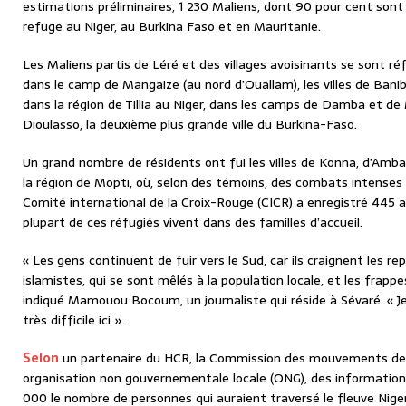
estimations préliminaires, 1 230 Maliens, dont 90 pour cent son
refuge au Niger, au Burkina Faso et en Mauritanie.
Les Maliens partis de Léré et des villages avoisinants se sont réfu
dans le camp de Mangaize (au nord d’Ouallam), les villes de Banib
dans la région de Tillia au Niger, dans les camps de Damba et de
Dioulasso, la deuxième plus grande ville du Burkina-Faso.
Un grand nombre de résidents ont fui les villes de Konna, d’Amb
la région de Mopti, où, selon des témoins, des combats intenses on
Comité international de la Croix-Rouge (CICR) a enregistré 445 ar
plupart de ces réfugiés vivent dans des familles d’accueil.
« Les gens continuent de fuir vers le Sud, car ils craignent les rep
islamistes, qui se sont mêlés à la population locale, et les frappe
indiqué Mamouou Bocoum, un journaliste qui réside à Sévaré. « Je
très difficile ici ».
Selon
un partenaire du HCR, la Commission des mouvements de 
organisation non gouvernementale locale (ONG), des informatio
000 le nombre de personnes qui auraient traversé le fleuve Niger 