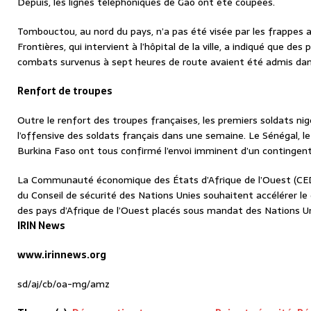
Depuis, les lignes téléphoniques de Gao ont été coupées.
Tombouctou, au nord du pays, n’a pas été visée par les frappes
Frontières, qui intervient à l’hôpital de la ville, a indiqué que d
combats survenus à sept heures de route avaient été admis dan
Renfort de troupes
Outre le renfort des troupes françaises, les premiers soldats nig
l’offensive des soldats français dans une semaine. Le Sénégal, le N
Burkina Faso ont tous confirmé l’envoi imminent d’un contingent
La Communauté économique des États d’Afrique de l’Ouest (CE
du Conseil de sécurité des Nations Unies souhaitent accélérer l
des pays d’Afrique de l’Ouest placés sous mandat des Nations Un
IRIN News
www.irinnews.org
sd/aj/cb/oa-mg/amz