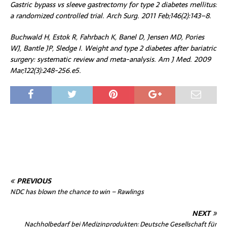
Gastric bypass vs sleeve gastrectomy for type 2 diabetes mellitus:
a randomized controlled trial. Arch Surg. 2011 Feb;146(2):143–8.
Buchwald H, Estok R, Fahrbach K, Banel D, Jensen MD, Pories
WJ, Bantle JP, Sledge I. Weight and type 2 diabetes after bariatric
surgery: systematic review and meta-analysis. Am J Med. 2009
Mar;122(3):248-256.e5.
PREVIOUS
NDC has blown the chance to win – Rawlings
NEXT
Nachholbedarf bei Medizinprodukten: Deutsche Gesellschaft für