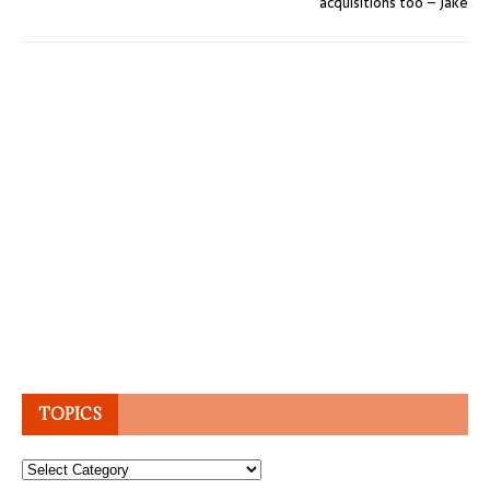
acquisitions too – Jake
TOPICS
Topics