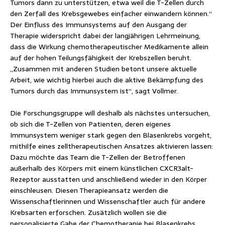
Tumors dann zu unterstützen, etwa weil die T-Zellen durch
den Zerfall des Krebsgewebes einfacher einwandern können.“
Der Einfluss des Immunsystems auf den Ausgang der
Therapie widerspricht dabei der langjährigen Lehrmeinung,
dass die Wirkung chemotherapeutischer Medikamente allein
auf der hohen Teilungsfähigkeit der Krebszellen beruht.
„Zusammen mit anderen Studien betont unsere aktuelle
Arbeit, wie wichtig hierbei auch die aktive Bekämpfung des
Tumors durch das Immunsystem ist“, sagt Vollmer.
Die Forschungsgruppe will deshalb als nächstes untersuchen,
ob sich die T-Zellen von Patienten, deren eigenes
Immunsystem weniger stark gegen den Blasenkrebs vorgeht,
mithilfe eines zelltherapeutischen Ansatzes aktivieren lassen:
Dazu möchte das Team die T-Zellen der Betroffenen
außerhalb des Körpers mit einem künstlichen CXCR3alt-
Rezeptor ausstatten und anschließend wieder in den Körper
einschleusen. Diesen Therapieansatz werden die
Wissenschaftlerinnen und Wissenschaftler auch für andere
Krebsarten erforschen. Zusätzlich wollen sie die
personalisierte Gabe der Chemotherapie bei Blasenkrebs