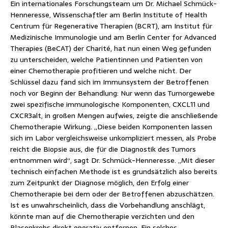
Ein internationales Forschungsteam um Dr. Michael Schmück-
Henneresse, Wissenschaftler am Berlin Institute of Health
Centrum für Regenerative Therapien (BCRT), am Institut für
Medizinische Immunologie und am Berlin Center for Advanced
Therapies (BeCAT) der Charité, hat nun einen Weg gefunden
zu unterscheiden, welche Patientinnen und Patienten von
einer Chemotherapie profitieren und welche nicht. Der
Schlüssel dazu fand sich im Immunsystem der Betroffenen
noch vor Beginn der Behandlung: Nur wenn das Tumorgewebe
zwei spezifische immunologische Komponenten, CXCL11 und
CXCR3alt, in großen Mengen aufwies, zeigte die anschließende
Chemotherapie Wirkung. „Diese beiden Komponenten lassen
sich im Labor vergleichsweise unkompliziert messen, als Probe
reicht die Biopsie aus, die für die Diagnostik des Tumors
entnommen wird“, sagt Dr. Schmück-Henneresse. „Mit dieser
technisch einfachen Methode ist es grundsätzlich also bereits
zum Zeitpunkt der Diagnose möglich, den Erfolg einer
Chemotherapie bei dem oder der Betroffenen abzuschätzen.
Ist es unwahrscheinlich, dass die Vorbehandlung anschlägt,
könnte man auf die Chemotherapie verzichten und den
Blasenkrebs direkt operativ entfernen. Ein solches