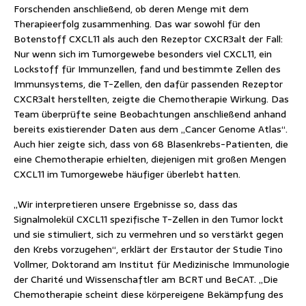
Forschenden anschließend, ob deren Menge mit dem
Therapieerfolg zusammenhing. Das war sowohl für den
Botenstoff CXCL11 als auch den Rezeptor CXCR3alt der Fall:
Nur wenn sich im Tumorgewebe besonders viel CXCL11, ein
Lockstoff für Immunzellen, fand und bestimmte Zellen des
Immunsystems, die T-Zellen, den dafür passenden Rezeptor
CXCR3alt herstellten, zeigte die Chemotherapie Wirkung. Das
Team überprüfte seine Beobachtungen anschließend anhand
bereits existierender Daten aus dem „Cancer Genome Atlas“.
Auch hier zeigte sich, dass von 68 Blasenkrebs-Patienten, die
eine Chemotherapie erhielten, diejenigen mit großen Mengen
CXCL11 im Tumorgewebe häufiger überlebt hatten.
„Wir interpretieren unsere Ergebnisse so, dass das
Signalmolekül CXCL11 spezifische T-Zellen in den Tumor lockt
und sie stimuliert, sich zu vermehren und so verstärkt gegen
den Krebs vorzugehen“, erklärt der Erstautor der Studie Tino
Vollmer, Doktorand am Institut für Medizinische Immunologie
der Charité und Wissenschaftler am BCRT und BeCAT. „Die
Chemotherapie scheint diese körpereigene Bekämpfung des