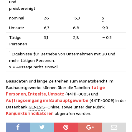
und
preisbereinigt
nominal
7,6
15,3
x
Umsatz
6,3
6,8
9,9
Tätige
3,1
2,8
– 0,3
Personen
1
Ergebnisse für Betriebe von Unternehmen mit 20 und
mehr tätigen Personen.
x = Aussage nicht sinnvoll
Basisdaten und lange Zeitreihen zum Monatsbericht im
Bauhauptgewerbe können über die Tabellen
Tätige
Personen, Entgelte, Umsatz
(44111-0005) und
Auftragseingang im Bauhauptgewerbe
(44111-0009) in der
Datenbank
GENESIS
–
Online
, sowie unter der Rubrik
Konjunkturindikatoren
abgerufen werden.