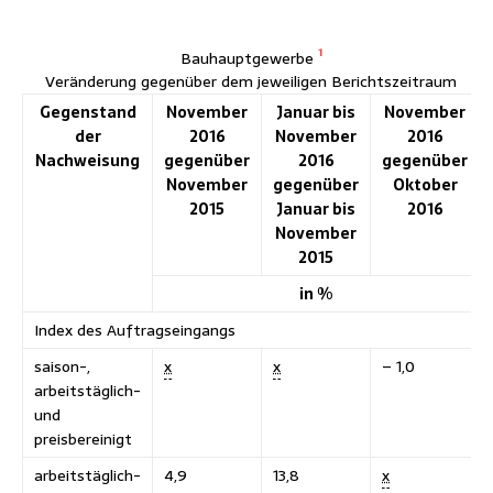
1
Bauhauptgewerbe
Veränderung gegenüber dem jeweiligen Berichtszeitraum
Gegenstand
November
Januar bis
November
der
2016
November
2016
Nachweisung
gegenüber
2016
gegenüber
November
gegenüber
Oktober
2015
Januar bis
2016
November
2015
in %
Index des Auftragseingangs
saison-,
x
x
– 1,0
arbeitstäglich-
und
preisbereinigt
arbeitstäglich-
4,9
13,8
x