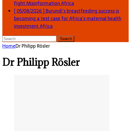
Fight Misinformation
Africa
[ 05/08/2026 ]
Burundi’s breastfeeding success is
becoming a test case for Africa’s maternal health
investment
Africa
Search
for:
Home
Dr Philipp Rösler
Dr Philipp Rösler