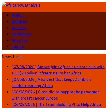
HOME
OPINION
Archives
Contact us
Advertise
Imprint
News Ticker
[ 07/08/2026 ]
Moove joins Africa’s unicorn club with
a US$2.1 billion infrastructure bet
Africa
[ 07/08/2026 ]
A harvest that keeps Zambia’s
children learning
Africa
[ 06/08/2026 ]
Close digital support helps women
with breast cancer
Europe
[ 06/08/2026 ]
The Team Building AI to Help Africa