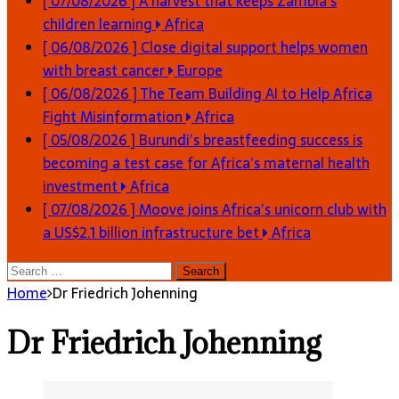
[ 07/08/2026 ]
A harvest that keeps Zambia’s
children learning
Africa
[ 06/08/2026 ]
Close digital support helps women
with breast cancer
Europe
[ 06/08/2026 ]
The Team Building AI to Help Africa
Fight Misinformation
Africa
[ 05/08/2026 ]
Burundi’s breastfeeding success is
becoming a test case for Africa’s maternal health
investment
Africa
[ 07/08/2026 ]
Moove joins Africa’s unicorn club with
a US$2.1 billion infrastructure bet
Africa
Search
for:
Home
Dr Friedrich Johenning
Dr Friedrich Johenning