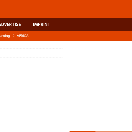
ADVERTISE
IMPRINT
earning
AFRICA
 breast cancer
EUROPE
ht Misinformation
AFRICA
ing a test case for Africa’s maternal health investment
AFRICA
US$2.1 billion infrastructure bet
AFRICA