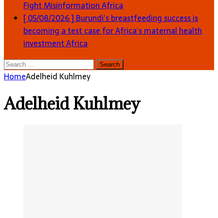
Fight Misinformation
Africa
[ 05/08/2026 ]
Burundi’s breastfeeding success is
becoming a test case for Africa’s maternal health
investment
Africa
Search
for:
Home
Adelheid Kuhlmey
Adelheid Kuhlmey