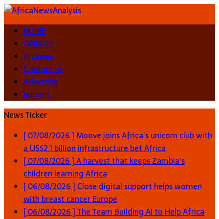
HOME
OPINION
Archives
Contact us
Advertise
Imprint
News Ticker
[ 07/08/2026 ]
Moove joins Africa’s unicorn club with
a US$2.1 billion infrastructure bet
Africa
[ 07/08/2026 ]
A harvest that keeps Zambia’s
children learning
Africa
[ 06/08/2026 ]
Close digital support helps women
with breast cancer
Europe
[ 06/08/2026 ]
The Team Building AI to Help Africa