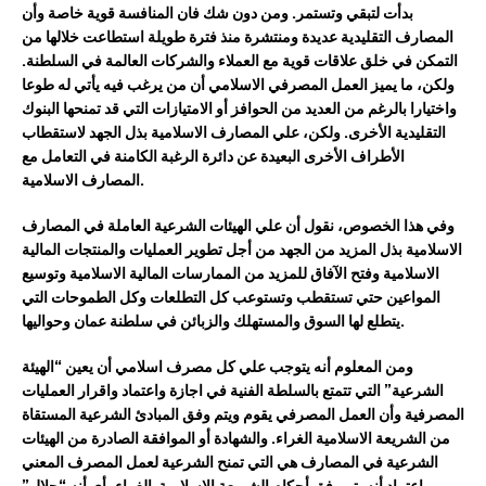
بدأت لتبقي وتستمر. ومن دون شك فان المنافسة قوية خاصة وأن
المصارف التقليدية عديدة ومنتشرة منذ فترة طويلة استطاعت خلالها من
التمكن في خلق علاقات قوية مع العملاء والشركات العالمة في السلطنة.
ولكن، ما يميز العمل المصرفي الاسلامي أن من يرغب فيه يأتي له طوعا
واختيارا بالرغم من العديد من الحوافز أو الامتيازات التي قد تمنحها البنوك
التقليدية الأخرى. ولكن، علي المصارف الاسلامية بذل الجهد لاستقطاب
الأطراف الأخرى البعيدة عن دائرة الرغبة الكامنة في التعامل مع
المصارف الاسلامية.
وفي هذا الخصوص، نقول أن علي الهيئات الشرعية العاملة في المصارف
الاسلامية بذل المزيد من الجهد من أجل تطوير العمليات والمنتجات المالية
الاسلامية وفتح الآفاق للمزيد من الممارسات المالية الاسلامية وتوسيع
المواعين حتي تستقطب وتستوعب كل التطلعات وكل الطموحات التي
يتطلع لها السوق والمستهلك والزبائن في سلطنة عمان وحواليها.
ومن المعلوم أنه يتوجب علي كل مصرف اسلامي أن يعين “الهيئة
الشرعية” التي تتمتع بالسلطة الفنية في اجازة واعتماد واقرار العمليات
المصرفية وأن العمل المصرفي يقوم ويتم وفق المبادئ الشرعية المستقاة
من الشريعة الاسلامية الغراء. والشهادة أو الموافقة الصادرة من الهيئات
الشرعية في المصارف هي التي تمنح الشرعية لعمل المصرف المعني
واعتماد أنه يتم وفق أحكام الشريعة الاسلامية الغراء، أي أنه “حلال”