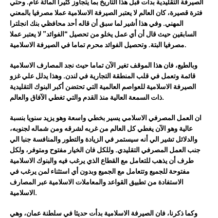
الصيرفة التقليدية بدأت قبل هذا التاريخ بما يتجاوز كثيرا المائة عام. وحتي
فترة قصيرة، كان العالم لا يعتبر الصيرفة الاسلامية عملا مصرفيا بالمعني
المهني. وفي هذا أشير لما سبق أن قاله أحد محافظي بنك انجلترا
السابقين حيث قال أن أي عمل يخلو من تحصيل “الفوائد” لا يعتبر عملا
مصرفيا البتة. وتحصيل الفوائد محرم تماما في الصيرفة الاسلامية.
وبالطيع، فان هذا الموقف تغير الآن تماما حيث نجد المصارف الاسلامية
قائمة وتعمل في قلب المنطقة التجارية في لندن. وهذا يدلل علي غزو
الصيرفة الاسلامية للعواصم العالمية التي تحتضن أكبر البنوك التقليدية
ذات السمعة العالية منذ القدم والتي تغطي الآفاق والعالم.
ان العمل المصرفي الاسلامي يسير بخطي واسعة وهو يزيد سنويا بنسبة
عالية وهو الآن يغطي كل العالم من غربه لشرقه ومن شماله لجنوبه،
والدلائل تشير الي أنه سيستمر في الزيادة والتطور والمنافسة جنبا الي
جنب العمل المصرفي التقليدي. وللكل فان الخيار مفتوح ومتوفر، ولكل
طرف أن يذهب للتعامل مع القطاع الذي يرغب فيه والبنوك الاسلامية
مفتوحة للجميع وتتعامل مع الجميع وبدون أي استثناء لمن يرغب في
الاستفادة من تطبيق القواعد والمعاملات الاسلامية عبر المصارف
الاسلامية.
وكما ذكرنا، فان الصيرفة الاسلامية بدأت حديثا في سلطنة عمان، وهي