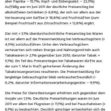
aber Paprika: – 15,7%; Kopf- und Eisbergsalat: – 22,3%).
Auffällig war im Juni 2011 der deutliche Preisanstieg bei
alkoholfreien Getränken (+ 6,8%), der sich vor allem aus der
Verteuerung von Kaffee (+ 18,8%) und Fruchtsäften (zum
Beispiel Fruchtsaft aus Zitrusfrüchten: + 12,8%) ergibt.
Der mit + 3,1% überdurchschnittliche Preisanstieg bei Waren
ist vor allem auf die Preisentwicklung bei Verbrauchsgütern (+
4,5%) zurückzuführen. Unter den Verbrauchsgütern
verteuerten sich neben Energie und Nahrungsmitteln auch
Tabakwaren (+ 2,1% gegenüber Juni 2010; darunter Tabak: +
5,1%). Ein Teil des Preisanstieges bei Tabakwaren dürfte aus
der zum 1. Mai in Kraft getretenen Änderung des
Tabaksteuergesetzes resultieren. Die Preisentwicklung für
langlebige Gebrauchsgüter blieb verbraucherfreundlich (-
0,2%, darunter Informationsverarbeitungsgeräte: – 9,9%).
Die Preise für Dienstleistungen erhöhten sich gegenüber dem
Vorjahr um 1,5%. Deutliche Preiserhöhungen waren im Juni
2011 vor allem bei Flugreisen (+ 11,1%) und bei Pauschalreisen (+
6,1%) zu beobachten. Deutlich günstiger entwickelten sich die