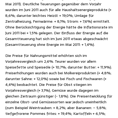
Mai 2011). Deutliche Teuerungen gegenüber dem Vorjahr
wurden im Juni 2011 auch für alle Haushaltsenergieprodukte (+
8,6%; darunter leichtes Heizöl: + 19,0%; Umlage für
Zentralheizung, Fernwärme: + 8,1%; Strom: + 7,6%) ermittelt.
Ohne Berücksichtigung der Energie hätte die Inflationsrate im
Juni 2011 bei + 1,5% gelegen. Der Einfluss der Energie auf die
Gesamtteuerung hat sich im Juni 2011 etwas abgeschwächt
(Gesamtteuerung ohne Energie im Mai 2011: + 1,4%).
Die Preise für Nahrungsmittel erhöhten sich im
Vorjahresvergleich um 2,6%. Teurer wurden vor allem
Speisefette und Speiseöle (+ 10,7%; darunter Butter: + 11,9%).
Preiserhöhungen wurden auch bei Molkereiprodukten (+ 4,8%;
darunter Sahne: + 12,0%) sowie bei Fisch und Fischwaren (+
4,4%) beobachtet. Die Preise für Obst stiegen im
Vorjahresvergleich (+ 3,1%), Gemüse wurde dagegen im
gleichen Zeitraum günstiger (- 1,8%). Die Preisentwicklung für
einzelne Obst- und Gemüsesorten war jedoch uneinheitlich
(zum Beispiel Weintrauben: + 8,2%; aber Bananen: – 5,8%;
tiefgefrorene Pommes frites: + 19,4%; Kartoffeln + 6,5%;