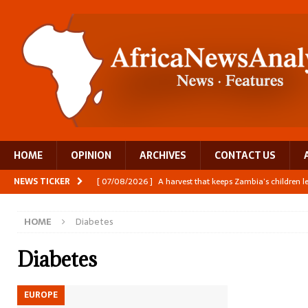
HOME
OPINION
ARCHIVES
CONTACT US
NEWS TICKER
[ 07/08/2026 ]
A harvest that keeps Zambia’s children 
[ 06/08/2026 ]
Close digital support helps women with
HOME
Diabetes
[ 06/08/2026 ]
The Team Building AI to Help Africa Fi
[ 05/08/2026 ]
Burundi’s breastfeeding success is becom
Diabetes
[ 07/08/2026 ]
Moove joins Africa’s unicorn club with a 
EUROPE