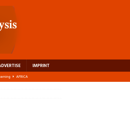
ADVERTISE
IMPRINT
learning
AFRICA
 breast cancer
EUROPE
ght Misinformation
AFRICA
ing a test case for Africa’s maternal health investment
AFRICA
US$2.1 billion infrastructure bet
AFRICA