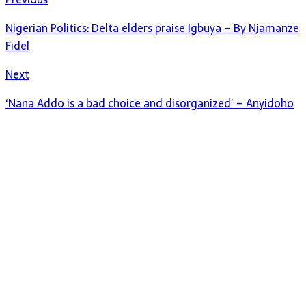
Nigerian Politics: Delta elders praise Igbuya – By Njamanze
Fidel
Next
‘Nana Addo is a bad choice and disorganized’ – Anyidoho