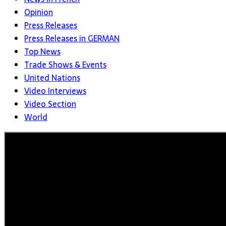
Opinion
Press Releases
Press Releases in GERMAN
Top News
Trade Shows & Events
United Nations
Video Interviews
Video Section
World