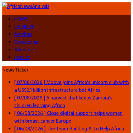
HOME
OPINION
Archives
Contact us
Advertise
Imprint
News Ticker
[ 07/08/2026 ]
Moove joins Africa’s unicorn club with
a US$2.1 billion infrastructure bet
Africa
[ 07/08/2026 ]
A harvest that keeps Zambia’s
children learning
Africa
[ 06/08/2026 ]
Close digital support helps women
with breast cancer
Europe
[ 06/08/2026 ]
The Team Building AI to Help Africa