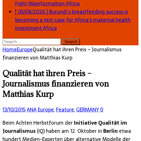
Fight Misinformation
Africa
[ 05/08/2026 ]
Burundi’s breastfeeding success is
becoming a test case for Africa’s maternal health
investment
Africa
Search
for:
Home
Europe
Qualität hat ihren Preis – Journalismus
finanzieren von Matthias Kurp
Qualität hat ihren Preis –
Journalismus finanzieren von
Matthias Kurp
13/10/2015
ANA
Europe
,
Feature
,
GERMANY
0
Beim Achten Herbstforum der
Initiative Qualität im
Journalismus
(IQ) haben am 12. Oktober in
Berlin
etwa
hundert Medien-Experten über alternative Modelle der