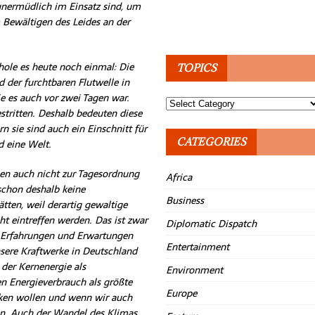
unermüdlich im Einsatz sind, um
 Bewältigen des Leides an der
ole es heute noch einmal: Die
TOPICS
 der furchtbaren Flutwelle in
e es auch vor zwei Tagen war.
Topics
estritten. Deshalb bedeuten diese
rn sie sind auch ein Einschnitt für
CATEGORIES
d eine Welt.
en auch nicht zur Tagesordnung
Africa
chon deshalb keine
Business
tten, weil derartig gewaltige
 eintreffen werden. Das ist zwar
Diplomatic Dispatch
en Erfahrungen und Erwartungen
Entertainment
nsere Kraftwerke in Deutschland
 der Kernenergie als
Environment
n Energieverbrauch als größte
Europe
cken wollen und wenn wir auch
en. Auch der Wandel des Klimas