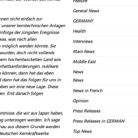
Feature
General News
nnen nicht einfach zur
GERMANY
t unserer kerntechnischen Anlagen
Health
folge der jüngsten Ereignisse
was, was nach allen
Interviews
 möglich werden könnte. Sie
Main News
 wurden, doch nicht vollends
inem hochentwickelten Land wie
Middle East
rheitsanforderungen, nukleare
News
n können, dann hat das eben
 dann hat das Folgen für uns in
News
aben wir eine neue Lage. Diese
News in French
en. Erst danach folgen
Opinion
Press Releases
tnisse, die wir aus Japan haben,
ng unterzogen werden. Ich sage
Press Releases in GERMAN
 Genau aus diesem Grunde werden
Top News
 deutschen Kernkraftwerke