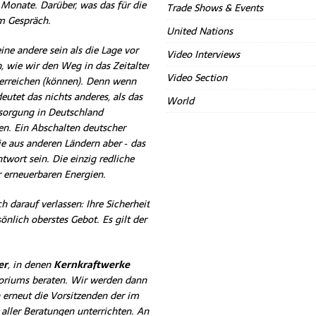
 Monate. Darüber, was das für die
Trade Shows & Events
im Gespräch.
United Nations
ne andere sein als die Lage vor
Video Interviews
 wie wir den Weg in das Zeitalter
Video Section
r erreichen (können). Denn wenn
utet das nichts anderes, als das
World
rsorgung in Deutschland
n. Ein Abschalten deutscher
 aus anderen Ländern aber ‑ das
twort sein. Die einzig redliche
r erneuerbaren Energien.
darauf verlassen: Ihre Sicherheit
nlich oberstes Gebot. Es gilt der
er
, in denen
Kernkraftwerke
riums beraten. Wir werden dann
erneut die Vorsitzenden der im
 aller Beratungen unterrichten. An