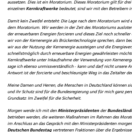
aussetzen. Dies ist ein Moratorium. Dieses Moratorium gilt für drei
einzelnen
Kernkraftwerke
bedeutet, sind wir mit den Betreibern 
Damit kein Zweifel entsteht: Die Lage nach dem Moratorium wird ei
dem Moratorium. Wir werden in der Zeit des Moratoriums ausloten,
der erneuerbaren Energien forcieren und dieses Ziel noch schnelle
wir von der Kernenergie als Brückentechnologie sprechen, dann bede
wir aus der Nutzung der Kernenergie aussteigen und die Energieve
schnellstmöglich durch erneuerbare Energien gewährleisten möchte
Kernkraftwerke unter Inkaufnahme der Verwendung von Kernenergie
sage ich ebenso unmissverständlich ‑ kann und darf nicht unsere An
Antwort ist der forcierte und beschleunigte Weg in das Zeitalter de
Meine Damen und Herren, die Menschen in Deutschland können sich 
und ihr Schutz sind für die Bundesregierung und für mich ganz persö
Grundsatz: Im Zweifel für die Sicherheit.
Morgen werde ich mit den
Ministerpräsidenten
der
Bundesländ
betrieben werden, die weiteren Maßnahmen im Rahmen des Morato
im Anschluss an das Gespräch mit den Ministerpräsidenten morgen 
Deutschen Bundestag
vertretenen Fraktionen über die Ergebnisse