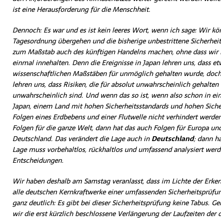
ist eine Herausforderung für die Menschheit.
Dennoch: Es war und es ist kein leeres Wort, wenn ich sage: Wir kö
Tagesordnung übergehen und die bisherige unbestrittene Sicherhei
zum Maßstab auch des künftigen Handelns machen, ohne dass wir in
einmal innehalten. Denn die Ereignisse in Japan lehren uns, dass et
wissenschaftlichen Maßstäben für unmöglich gehalten wurde, doch
lehren uns, dass Risiken, die für absolut unwahrscheinlich gehalten
unwahrscheinlich sind. Und wenn das so ist, wenn also schon in e
Japan, einem Land mit hohen Sicherheitsstandards und hohen Siche
Folgen eines Erdbebens und einer Flutwelle nicht verhindert werde
Folgen für die ganze Welt, dann hat das auch Folgen für Europa und
Deutschland. Das verändert die Lage auch in
Deutschland
; dann h
Lage muss vorbehaltlos, rückhaltlos und umfassend analysiert werd
Entscheidungen.
Wir haben deshalb am Samstag veranlasst, dass im Lichte der Erkenn
alle deutschen Kernkraftwerke einer umfassenden Sicherheitsprüfu
ganz deutlich: Es gibt bei dieser Sicherheitsprüfung keine Tabus.
wir die erst kürzlich beschlossene Verlängerung der Laufzeiten der