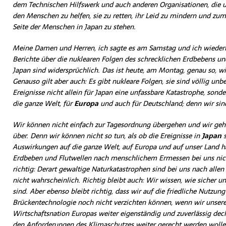
dem Technischen Hilfswerk und auch anderen Organisationen, die 
den Menschen zu helfen, sie zu retten, ihr Leid zu mindern und zum
Seite der Menschen in Japan zu stehen.
Meine Damen und Herren, ich sagte es am Samstag und ich wiederh
Berichte über die nuklearen Folgen des schrecklichen Erdbebens und
Japan sind widersprüchlich. Das ist heute, am Montag, genau so, wi
Genauso gilt aber auch: Es gibt nukleare Folgen, sie sind völlig unb
Ereignisse nicht allein für Japan eine unfassbare Katastrophe, sonde
die ganze Welt, für
Europa
und auch für Deutschland; denn wir sin
Wir können nicht einfach zur Tagesordnung übergehen und wir geh
über. Denn wir können nicht so tun, als ob die Ereignisse in
Japan
s
Auswirkungen auf die ganze Welt, auf Europa und auf unser Land hä
Erdbeben und Flutwellen nach menschlichem Ermessen bei uns nicht
richtig: Derart gewaltige Naturkatastrophen sind bei uns nach all
nicht wahrscheinlich. Richtig bleibt auch: Wir wissen, wie sicher u
sind. Aber ebenso bleibt richtig, dass wir auf die friedliche Nutzung
Brückentechnologie noch nicht verzichten können, wenn wir unsere
Wirtschaftsnation Europas weiter eigenständig und zuverlässig de
den Anforderungen des Klimaschutzes weiter gerecht werden woll