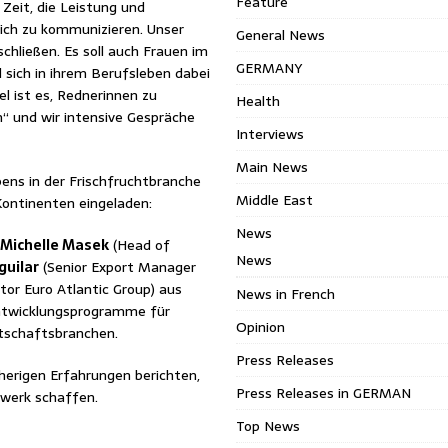
Feature
 Zeit, die Leistung und
ich zu kommunizieren. Unser
General News
chließen. Es soll auch Frauen im
GERMANY
d sich in ihrem Berufsleben dabei
l ist es, Rednerinnen zu
Health
n“ und wir intensive Gespräche
Interviews
Main News
bens in der Frischfruchtbranche
Middle East
 Kontinenten eingeladen:
News
Michelle Masek
(Head of
News
guilar
(Senior Export Manager
or Euro Atlantic Group) aus
News in French
Entwicklungsprogramme für
Opinion
irtschaftsbranchen.
Press Releases
sherigen Erfahrungen berichten,
Press Releases in GERMAN
zwerk schaffen.
Top News