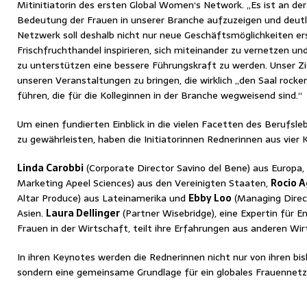
Mitinitiatorin des ersten Global Women‘s Network. „Es ist an der
Bedeutung der Frauen in unserer Branche aufzuzeigen und deutl
Netzwerk soll deshalb nicht nur neue Geschäftsmöglichkeiten ers
Frischfruchthandel inspirieren, sich miteinander zu vernetzen un
zu unterstützen eine bessere Führungskraft zu werden. Unser Zie
unseren Veranstaltungen zu bringen, die wirklich „den Saal rocke
führen, die für die Kolleginnen in der Branche wegweisend sind.“
Um einen fundierten Einblick in die vielen Facetten des Berufsle
zu gewährleisten, haben die Initiatorinnen Rednerinnen aus vier
Linda Carobbi
(Corporate Director Savino del Bene) aus Europa,
Marketing Apeel Sciences) aus den Vereinigten Staaten,
Rocio A
Altar Produce) aus Lateinamerika und
Ebby Loo
(Managing Direct
Asien.
Laura Dellinger
(Partner Wisebridge), eine Expertin für 
Frauen in der Wirtschaft, teilt ihre Erfahrungen aus anderen W
In ihren Keynotes werden die Rednerinnen nicht nur von ihren bi
sondern eine gemeinsame Grundlage für ein globales Frauennet