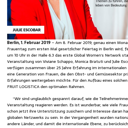
Berlin, 1. Februar 2019
– Am 8. Februar 2019, genau einen Monat
Frauentag zum ersten Mal gesetzlicher Feiertag in Berlin wird, 
um 10 Uhr in der Halle 6.3 das erste Global Women‘s Network stat
Veranstaltung von Viviane Schappo, Monica Bratuti und Julie Escob
verfügen zusammen über 25 Jahre Erfahrung im internationalen 
eine Generation von Frauen, die den Obst- und Gemüsesektor prä
Erfahrungen weitergeben möchte. Für den Aufbau eines solchen 
FRUIT LOGISTICA den optimalen Rahmen.
“Wir sind unglaublich gespannt darauf, wie die Teilnehmerinn
Veranstaltung reagieren werden. Es ist wunderbar, wie viele Fra
schon jetzt ihre Unterstützung zusichern und Interesse daran ha
globalen Netzwerks zu sein. In der Vergangenheit wurden natio
andere Länder, und damit die internationale Ebene, zu berücksicht