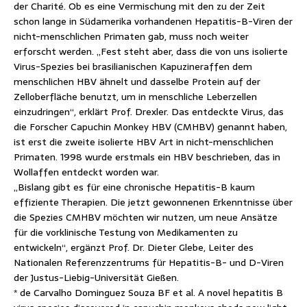
der Charité. Ob es eine Vermischung mit den zu der Zeit
schon lange in Südamerika vorhandenen Hepatitis-B-Viren der
nicht-menschlichen Primaten gab, muss noch weiter
erforscht werden. „Fest steht aber, dass die von uns isolierte
Virus-Spezies bei brasilianischen Kapuzineraffen dem
menschlichen HBV ähnelt und dasselbe Protein auf der
Zelloberfläche benutzt, um in menschliche Leberzellen
einzudringen“, erklärt Prof. Drexler. Das entdeckte Virus, das
die Forscher Capuchin Monkey HBV (CMHBV) genannt haben,
ist erst die zweite isolierte HBV Art in nicht-menschlichen
Primaten. 1998 wurde erstmals ein HBV beschrieben, das in
Wollaffen entdeckt worden war.
„Bislang gibt es für eine chronische Hepatitis-B kaum
effiziente Therapien. Die jetzt gewonnenen Erkenntnisse über
die Spezies CMHBV möchten wir nutzen, um neue Ansätze
für die vorklinische Testung von Medikamenten zu
entwickeln“, ergänzt Prof. Dr. Dieter Glebe, Leiter des
Nationalen Referenzzentrums für Hepatitis-B- und D-Viren
der Justus-Liebig-Universität Gießen.
* de Carvalho Dominguez Souza BF et al. A novel hepatitis B