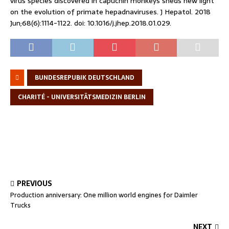
virus species discovered in capuchin monkeys sheds new light
on the evolution of primate hepadnaviruses. J Hepatol. 2018
Jun;68(6):1114-1122. doi: 10.1016/j.jhep.2018.01.029.
BUNDESREPUBIK DEUTSCHLAND
CHARITÉ - UNIVERSITÄTSMEDIZIN BERLIN
PREVIOUS
Production anniversary: One million world engines for Daimler
Trucks
NEXT