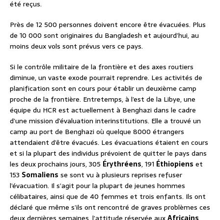
été reçus.
Près de 12 500 personnes doivent encore être évacuées. Plus
de 10 000 sont originaires du Bangladesh et aujourd’hui, au
moins deux vols sont prévus vers ce pays.
Si le contrôle militaire de la frontière et des axes routiers
diminue, un vaste exode pourrait reprendre. Les activités de
planification sont en cours pour établir un deuxième camp
proche de la frontière. Entretemps, à l’est de la Libye, une
équipe du HCR est actuellement à Benghazi dans le cadre
d’une mission d’évaluation interinstitutions. Elle a trouvé un
camp au port de Benghazi où quelque 8000 étrangers
attendaient d’être évacués. Les évacuations étaient en cours
et si la plupart des individus prévoient de quitter le pays dans
les deux prochains jours, 305
Érythréens
, 191
Éthiopiens
et
153
Somaliens
se sont vu à plusieurs reprises refuser
l’évacuation. Il s’agit pour la plupart de jeunes hommes
célibataires, ainsi que de 40 femmes et trois enfants. Ils ont
déclaré que même s’ils ont rencontré de graves problèmes ces
deux dernières semaines, l’attitude réservée aux
Africains