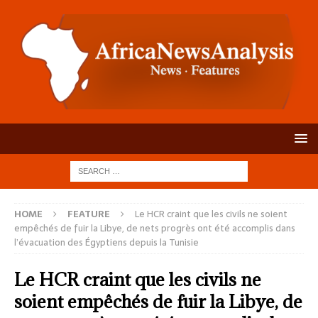
HOME
FEATURE
Le HCR craint que les civils ne soient
empêchés de fuir la Libye, de nets progrès ont été accomplis dans
l’évacuation des Égyptiens depuis la Tunisie
Le HCR craint que les civils ne
soient empêchés de fuir la Libye, de