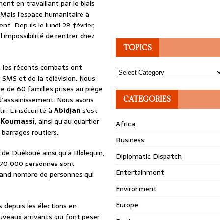
nt en travaillant par le biais
 Mais l’espace humanitaire à
nt. Depuis le lundi 28 février,
l’impossibilité de rentrer chez
TOPICS
, les récents combats ont
Topics
SMS et de la télévision. Nous
 de 60 familles prises au piège
s d’assainissement. Nous avons
CATEGORIES
r. L’insécurité à
Abidjan
s’est
e
Koumassi
, ainsi qu’au quartier
Africa
barrages routiers.
Business
 de Duékoué ainsi qu’à Blolequin,
Diplomatic Dispatch
e 70 000 personnes sont
Entertainment
grand nombre de personnes qui
Environment
Europe
s depuis les élections en
ouveaux arrivants qui font peser