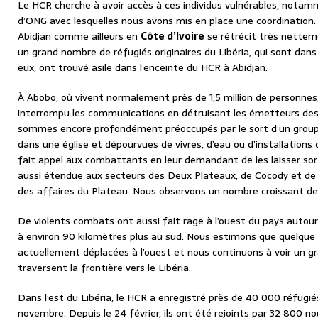
Le HCR cherche à avoir accès à ces individus vulnérables, notamme
d’ONG avec lesquelles nous avons mis en place une coordination.
Abidjan comme ailleurs en
Côte d’Ivoire
se rétrécit très netteme
un grand nombre de réfugiés originaires du Libéria, qui sont dans 
eux, ont trouvé asile dans l’enceinte du HCR à Abidjan.
À Abobo, où vivent normalement près de 1,5 million de personnes
interrompu les communications en détruisant les émetteurs des 
sommes encore profondément préoccupés par le sort d’un groupe
dans une église et dépourvues de vivres, d’eau ou d’installation
fait appel aux combattants en leur demandant de les laisser sorti
aussi étendue aux secteurs des Deux Plateaux, de Cocody et d
des affaires du Plateau. Nous observons un nombre croissant de 
De violents combats ont aussi fait rage à l’ouest du pays autour
à environ 90 kilomètres plus au sud. Nous estimons que quelqu
actuellement déplacées à l’ouest et nous continuons à voir un 
traversent la frontière vers le Libéria.
Dans l’est du Libéria, le HCR a enregistré près de 40 000 réfugié
novembre. Depuis le 24 février, ils ont été rejoints par 32 800 n