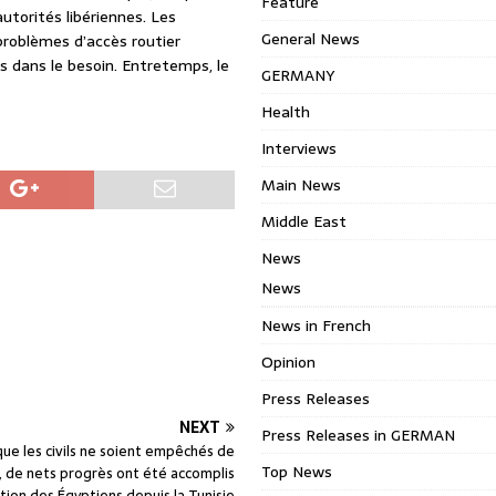
Feature
utorités libériennes. Les
General News
problèmes d’accès routier
 dans le besoin. Entretemps, le
GERMANY
Health
Interviews
Main News
Middle East
News
News
News in French
Opinion
Press Releases
NEXT
Press Releases in GERMAN
que les civils ne soient empêchés de
Top News
ye, de nets progrès ont été accomplis
tion des Égyptiens depuis la Tunisie