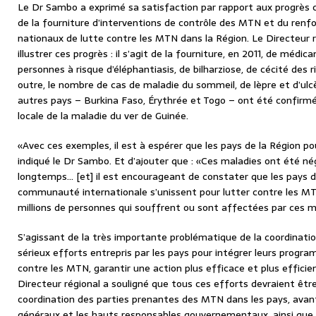
Le Dr Sambo a exprimé sa satisfaction par rapport aux progrès c
de la fourniture d’interventions de contrôle des MTN et du re
nationaux de lutte contre les MTN dans la Région. Le Directeur r
illustrer ces progrès : il s’agit de la fourniture, en 2011, de médi
personnes à risque d’éléphantiasis, de bilharziose, de cécité des r
outre, le nombre de cas de maladie du sommeil, de lèpre et d’ulcèr
autres pays – Burkina Faso, Érythrée et Togo – ont été confir
locale de la maladie du ver de Guinée.
«Avec ces exemples, il est à espérer que les pays de la Région p
indiqué le Dr Sambo. Et d’ajouter que : «Ces maladies ont été né
longtemps… [et] il est encourageant de constater que les pays d
communauté internationale s’unissent pour lutter contre les MT
millions de personnes qui souffrent ou sont affectées par ces m
S’agissant de la très importante problématique de la coordinatio
sérieux efforts entrepris par les pays pour intégrer leurs progr
contre les MTN, garantir une action plus efficace et plus efficien
Directeur régional a souligné que tous ces efforts devraient êtr
coordination des parties prenantes des MTN dans les pays, avant
généraux et les hauts responsables gouvernementaux, ainsi que 