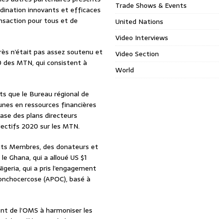
Trade Shows & Events
rdination innovants et efficaces
ansaction pour tous et de
United Nations
Video Interviews
grès n’était pas assez soutenu et
Video Section
20 des MTN, qui consistent à
World
ts que le Bureau régional de
cunes en ressources financières
ase des plans directeurs
ectifs 2020 sur les MTN.
tats Membres, des donateurs et
 le Ghana, qui a alloué US $1
igeria, qui a pris l’engagement
’onchocercose (APOC), basé à
ent de l’OMS à harmoniser les