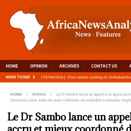
HOME
OPINION
ARCHIVES
CONTACT US
NEWS TICKER
[ 05/08/2026 ]
From seed to cooking oil, Zimbabwe bu
[ 05/08/2026 ]
Textile investment helps Tanzania close
HOME
AFRICA
Le Dr Sambo lance un appel à un appui acc
[ 05/08/2026 ]
Nollywood Glitz and Diplomatic Prestig
donateurs pour aider les pays à éliminer les maladies tropicales négl
[ 05/08/2026 ]
Burundi’s breastfeeding success is becom
Le Dr Sambo lance un appel
[ 05/08/2026 ]
OPINION: Why Africa’s Textile Story Is
accru et mieux coordonné d