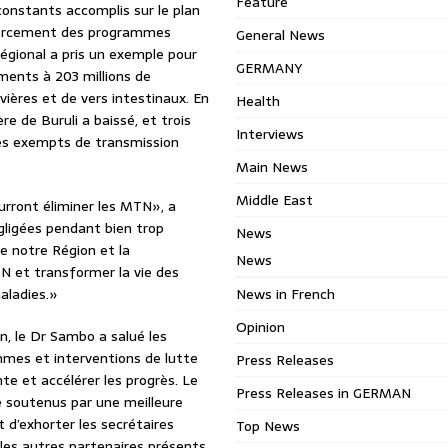
Feature
onstants accomplis sur le plan
nforcement des programmes
General News
égional a pris un exemple pour
GERMANY
caments à 203 millions de
ivières et de vers intestinaux. En
Health
e de Buruli a baissé, et trois
Interviews
més exempts de transmission
Main News
Middle East
ourront éliminer les MTN», a
gligées pendant bien trop
News
e notre Région et la
News
N et transformer la vie des
aladies.»
News in French
Opinion
n, le Dr Sambo a salué les
ammes et interventions de lutte
Press Releases
te et accélérer les progrès. Le
Press Releases in GERMAN
e soutenus par une meilleure
 d’exhorter les secrétaires
Top News
les autres partenaires présents