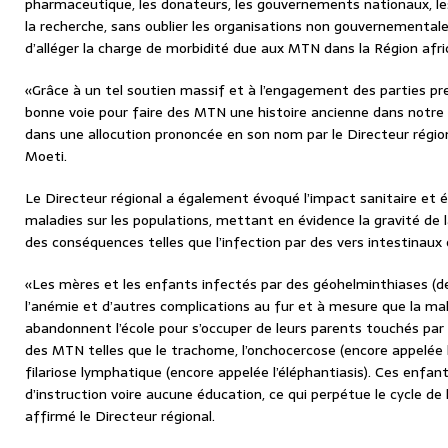
pharmaceutique, les donateurs, les gouvernements nationaux, l
la recherche, sans oublier les organisations non gouvernementa
d’alléger la charge de morbidité due aux MTN dans la Région afri
«Grâce à un tel soutien massif et à l’engagement des parties p
bonne voie pour faire des MTN une histoire ancienne dans notre
dans une allocution prononcée en son nom par le Directeur région
Moeti.
Le Directeur régional a également évoqué l’impact sanitaire et
maladies sur les populations, mettant en évidence la gravité de
des conséquences telles que l’infection par des vers intestinaux o
«Les mères et les enfants infectés par des géohelminthiases (d
l’anémie et d’autres complications au fur et à mesure que la ma
abandonnent l’école pour s’occuper de leurs parents touchés par
des MTN telles que le trachome, l’onchocercose (encore appelée la
filariose lymphatique (encore appelée l’éléphantiasis). Ces enfant
d’instruction voire aucune éducation, ce qui perpétue le cycle de 
affirmé le Directeur régional.