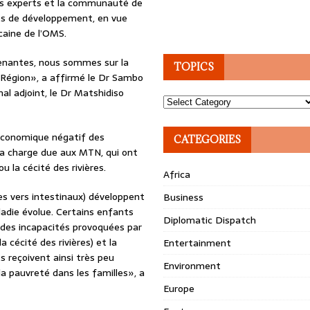
es experts et la communauté de
les de développement, en vue
caine de l’OMS.
renantes, nous sommes sur la
TOPICS
 Région», a affirmé le Dr Sambo
al adjoint, le Dr Matshidiso
Topics
 économique négatif des
CATEGORIES
 la charge due aux MTN, qui ont
u la cécité des rivières.
Africa
es vers intestinaux) développent
Business
ladie évolue. Certains enfants
Diplomatic Dispatch
 des incapacités provoquées par
 cécité des rivières) et la
Entertainment
s reçoivent ainsi très peu
Environment
la pauvreté dans les familles», a
Europe