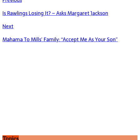
Is Rawlings Losing It? – Asks Margaret Jackson
Next
Mahama To Mills’ Family: “Accept Me As Your Son”
Topics