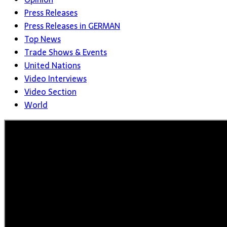
Press Releases
Press Releases in GERMAN
Top News
Trade Shows & Events
United Nations
Video Interviews
Video Section
World