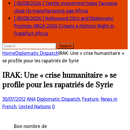
[ 05/08/2026 ]
Textile investment helps Tanzania
close its manufacturing gap
Africa
[ 05/08/2026 ]
Nollywood Glitz and Diplomatic
Prestige: NEGA 2026 Crowns a Historic Night in
Frankfurt
Africa
Search
for:
Home
Diplomatic Dispatch
IRAK: Une « crise humanitaire »
se profile pour les rapatriés de Syrie
IRAK: Une « crise humanitaire » se
profile pour les rapatriés de Syrie
30/07/2012
ANA
Diplomatic Dispatch
,
Feature
,
News in
French
,
United Nations
0
Bon nombre de