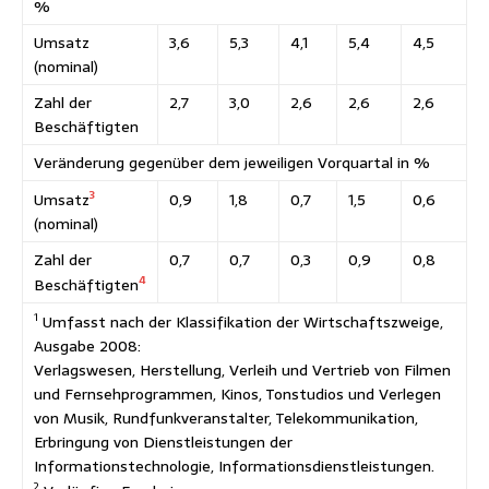
%
Umsatz
3,6
5,3
4,1
5,4
4,5
(nominal)
Zahl der
2,7
3,0
2,6
2,6
2,6
Beschäftigten
Veränderung gegenüber dem jeweiligen Vorquartal in %
3
Umsatz
0,9
1,8
0,7
1,5
0,6
(nominal)
Zahl der
0,7
0,7
0,3
0,9
0,8
4
Beschäftigten
1
Umfasst nach der Klassifikation der Wirtschaftszweige,
Ausgabe 2008:
Verlagswesen, Herstellung, Verleih und Vertrieb von Filmen
und Fernsehprogrammen, Kinos, Tonstudios und Verlegen
von Musik, Rundfunkveranstalter, Telekommunikation,
Erbringung von Dienstleistungen der
Informationstechnologie, Informationsdienstleistungen.
2