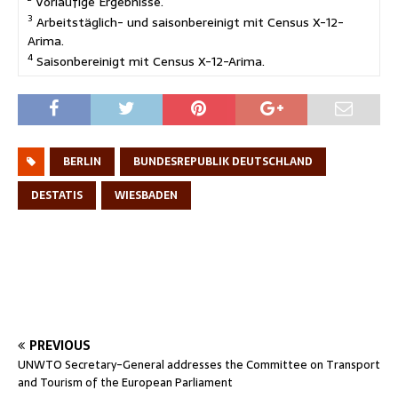
Vorläufige Ergebnisse.
3
Arbeitstäglich- und
saison
bereinigt mit
Census
X-12-
Arima.
4
Saison
bereinigt mit
Census
X-12-Arima.
BERLIN
BUNDESREPUBLIK DEUTSCHLAND
DESTATIS
WIESBADEN
PREVIOUS
UNWTO Secretary-General addresses the Committee on Transport
and Tourism of the European Parliament