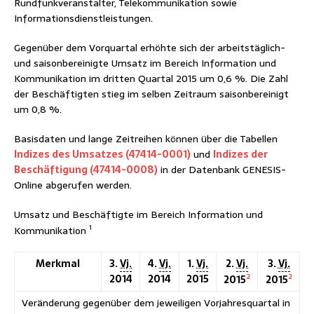
Rundfunkveranstalter, Telekommunikation sowie
Informationsdienstleistungen.
Gegenüber dem Vorquartal erhöhte sich der arbeitstäglich-
und saisonbereinigte Umsatz im Bereich Information und
Kommunikation im dritten Quartal 2015 um 0,6 %. Die Zahl
der Beschäftigten stieg im selben Zeitraum saisonbereinigt
um 0,8 %.
Basisdaten und lange Zeitreihen können über die Tabellen
Indizes des Umsatzes (47414-0001)
und
Indizes der
Beschäftigung (47414-0008)
in der Datenbank GENESIS-
Online abgerufen werden.
Umsatz und Beschäftigte im Bereich Information und
1
Kommunikation
Merkmal
3.
Vj.
4.
Vj.
1.
Vj.
2.
Vj.
3.
Vj.
2
2
2014
2014
2015
2015
2015
Veränderung gegenüber dem jeweiligen Vorjahresquartal in